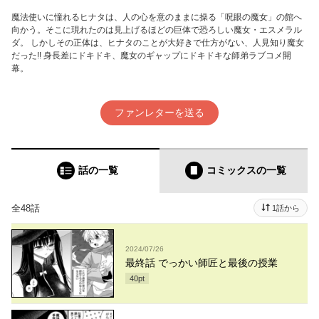
魔法使いに憧れるヒナタは、人の心を意のままに操る「呪眼の魔女」の館へ
向かう。そこに現れたのは見上げるほどの巨体で恐ろしい魔女・エスメラル
ダ。 しかしその正体は、ヒナタのことが大好きで仕方がない、人見知り魔女
だった!! 身長差にドキドキ、魔女のギャップにドキドキな師弟ラブコメ開
幕。
ファンレターを送る
話の一覧
コミックス
の一覧
全48話
1話から
2024/07/26
最終話 でっかい師匠と最後の授業
40
pt