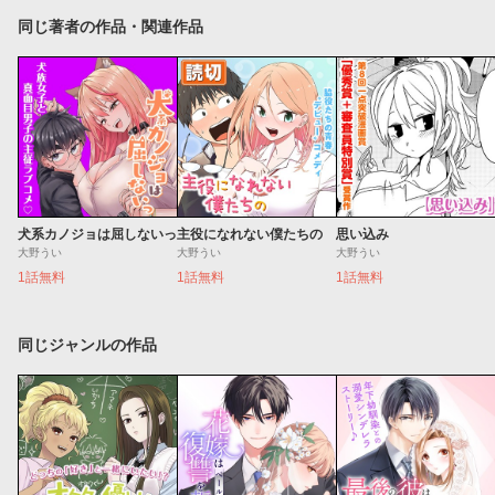
同じ著者の作品・関連作品
犬系カノジョは屈しないっ
主役になれない僕たちの
思い込み
大野うい
大野うい
大野うい
1話無料
1話無料
1話無料
同じジャンルの作品