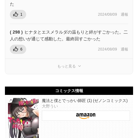
た
1
2024/08/09
通報
( 298 )
ヒナタとエスメラルダの温もりと絆がすごかった。二
人の想いが通じて感動した。最終回すごかった
6
2024/08/09
通報
もっと見る
コミックス情報
魔法と僕とでっかい師匠 (1) (ゼノンコミックス)
大野うい