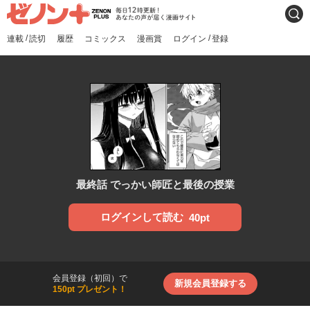
ゼノンプラス
毎日12時更新！あなたの声
検索
が届く漫画サイト
/
/
連載
読切
履歴
コミックス
漫画賞
ログイン
登録
最終話 でっかい師匠と最後の授業
ログインして読む
40pt
会員登録（初回）で
新規会員登録する
150pt プレゼント！