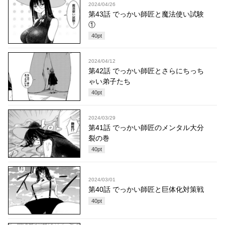
2024/04/26
第43話 でっかい師匠と魔法使い試験
①
40
pt
2024/04/12
第42話 でっかい師匠とさらにちっち
ゃい弟子たち
40
pt
2024/03/29
第41話 でっかい師匠のメンタル大分
裂の巻
40
pt
2024/03/01
第40話 でっかい師匠と巨体化対策戦
40
pt