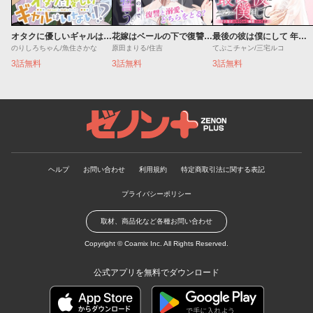
オタクに優しいギャルはいない!?
花嫁はベールの下で復讐を誓う
最後の彼は僕にして 年下男子にやりなおし溺愛されてます
のりしろちゃん/魚住さかな
原田まりる/住吉
てぷこチャン/三宅ルコ
3話無料
3話無料
3話無料
ゼノンプラス
ヘルプ
お問い合わせ
利用規約
特定商取引法に関する表記
プライバシーポリシー
取材、商品化など各種お問い合わせ
Copyright ©
Coamix Inc.
All Rights Reserved.
公式アプリを無料でダウンロード