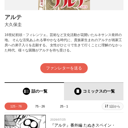
アルテ
大久保圭
16世紀初頭・フィレンツェ。芸術など文化活動が花開いたルネサンス発祥の
地。 そんな活気あふれる華やかなる時代に、貴族家生まれのアルテが画家工
房への弟子入りを志願する。 女性がひとりで生きて行くことに理解のなかっ
た時代、様々な困難がアルテを待ち受ける。
ファンレターを送る
話の一覧
コミックス
の一覧
125 - 76
75 - 26
25 - 1
1話から
2026/07/25
『アルテ』番外編 たぬきスペイン・