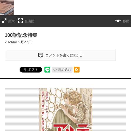
拡大
全画面
移動
100話記念特集
2024年09月27日
コメントを書く(
231
)
RSSフィード
ポスト
埋め込む