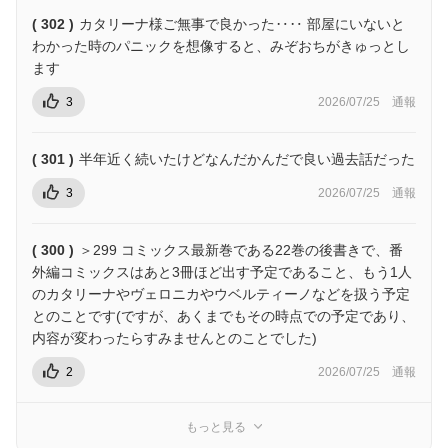
( 302 )
カタリーナ様ご無事で良かった‥‥ 部屋にいないと
わかった時のパニックを想像すると、みぞおちがきゅっとし
ます
3
2026/07/25
通報
( 301 )
半年近く続いたけどなんだかんだで良い過去話だった
3
2026/07/25
通報
( 300 )
＞299 コミックス最新巻である22巻の後書きで、番
外編コミックスはあと3冊ほど出す予定であること、もう1人
のカタリーナやヴェロニカやウベルティーノなどを扱う予定
とのことです(ですが、あくまでもその時点での予定であり、
内容が変わったらすみませんとのことでした)
2
2026/07/25
通報
もっと見る