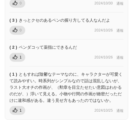
0
2024/10/30
通報
( 3 )
きっとクセのあるペンの握り方してる人なんだよ
0
2024/10/26
通報
( 2 )
ペンダコって薬指にできるんだ
1
2024/10/26
通報
( 1 )
ともすれば陰鬱なテーマなのに、キャラクターが可愛く
て読みやすい。時系列がシンプルなので話は混乱しないが、
ラスト大オチの作画が、（勲章を目立たせたい意図はわかる
のだが、）浮いて見える。小物や行間の作画が緻密だっただ
けに違和感がある。違う見せ方もあったのではないか。
1
2024/10/25
通報