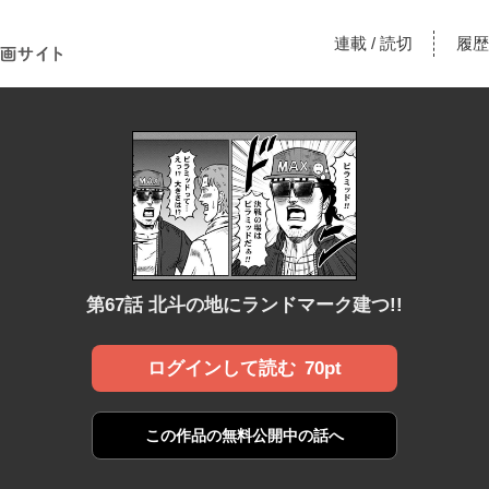
！あな
連載
読切
履歴
/
漫画サ
第67話 北斗の地にランドマーク建つ!!
70pt
ログインして読む
この作品の
無料公開中の話へ