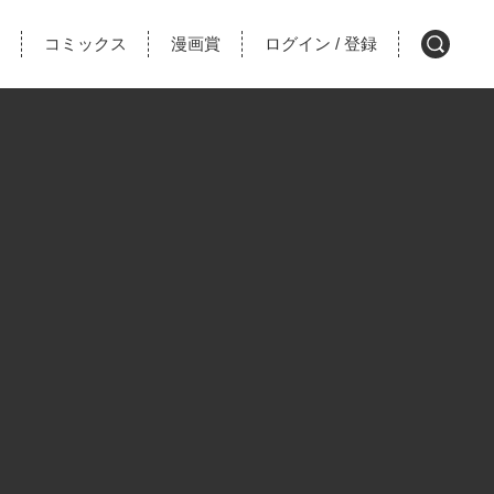
コミックス
漫画賞
ログイン
登録
/
検
索