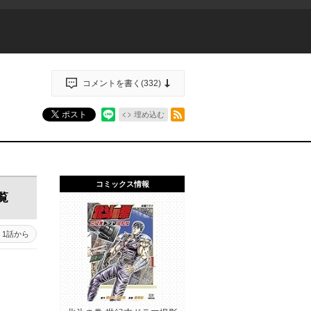
コメントを書く(
332
)
RSSフィード
ポスト
埋め込む
コミックス情報
覧
1話から