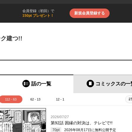
会員登録（初回）で
新規会員登録する
150pt プレゼント！
ク建つ!!
話の一覧
コミックス
の一
112 - 63
62 - 13
12 - 1
2026/07/27
第92話 因縁の対決は、テレビで!!
70
pt
2026年08月17日
に無料公開予定