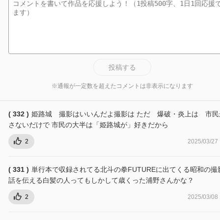
投稿する
※通報が一定数を超えたコメントは非表示になります
( 332 )
姫路城 撮影はいいんだよ撮影は ただ 爆破・炎上は 市民
さないだけで 市民の大半は「姫路城が」好きだから
2
2025/03/27
( 331 )
単行本で収録されてる北斗の拳FUTUREに出てくる昭和の撮
話を伝える白髪の人ってもしかして歳くった浦野さんかな？
2
2025/03/08