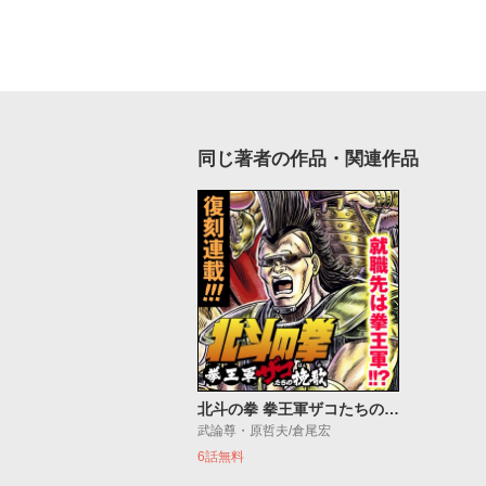
同じ著者の作品・関連作品
北斗の拳 拳王軍ザコたちの挽歌
武論尊・原哲夫/倉尾宏
6話無料