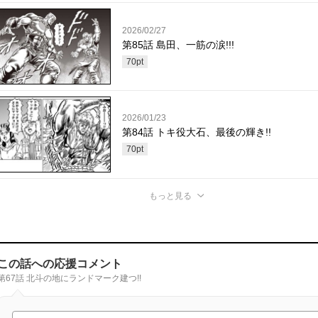
2026/02/27
第85話 島田、一筋の涙!!!
70
pt
2026/01/23
第84話 トキ役大石、最後の輝き!!
70
pt
もっと見る
この話への応援コメント
第67話 北斗の地にランドマーク建つ!!