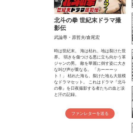
北斗の拳 世紀末ドラマ撮
影伝
武論尊・原哲夫/倉尾宏
時は世紀末。 海は枯れ、地は裂けた世
界。 弱きを傷つける悪に立ち向かう革
ジャンの男。 敵を華麗に倒す姿に大き
な叫び声が重なる。 「カーーーッ
ト！」 枯れた海も、裂けた地も大規模
なドラマセット。 これはドラマ『北斗
の拳』を日夜撮影する者たちの血と涙
と汗の記録。
ファンレターを送る