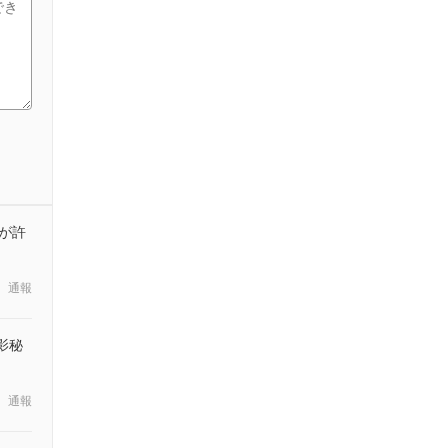
が許
通報
影秘
通報