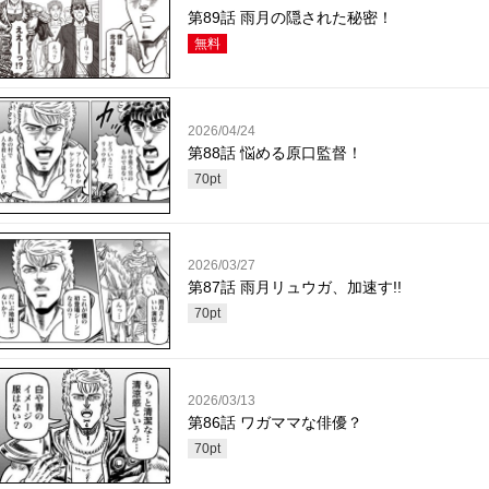
第89話 雨月の隠された秘密！
無料
2026/04/24
第88話 悩める原口監督！
70
pt
2026/03/27
第87話 雨月リュウガ、加速す!!
70
pt
2026/03/13
第86話 ワガママな俳優？
70
pt