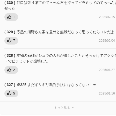
( 330 )
谷口は張りぼてのてっぺん石を持ってピラミッドのてっぺん
登った
1
2025/02/15
( 329 )
序盤の浦野さん案を意外と無難だなって思ってたらコレだよ
7
2025/02/04
( 328 )
本物の石碑がシュウの人形が潰したことがきっかけでアクシ
トでピラミッドが崩壊した
2
2025/01/27
( 327 )
※325 まだギリギリ裁判沙汰にはなってない！ｗ
5
2025/01/16
もっと見る