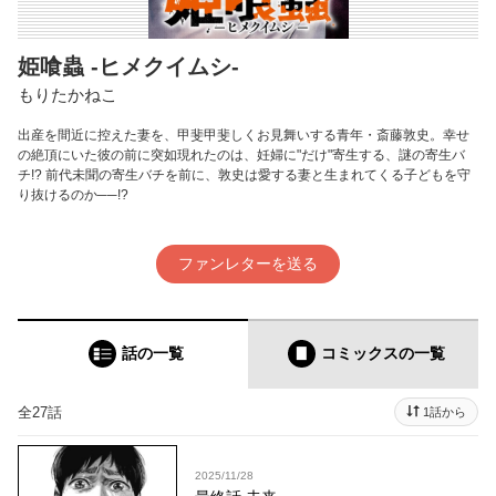
姫喰蟲 -ヒメクイムシ-
もりたかねこ
出産を間近に控えた妻を、甲斐甲斐しくお見舞いする青年・斎藤敦史。幸せ
の絶頂にいた彼の前に突如現れたのは、妊婦に"だけ"寄生する、謎の寄生バ
チ!? 前代未聞の寄生バチを前に、敦史は愛する妻と生まれてくる子どもを守
り抜けるのか──!?
ファンレターを送る
話の一覧
コミックス
の一覧
全27話
1話から
2025/11/28