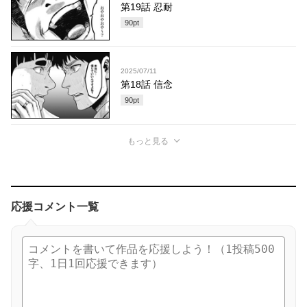
第19話 忍耐
90
pt
2025/07/11
第18話 信念
90
pt
もっと見る
応援コメント一覧