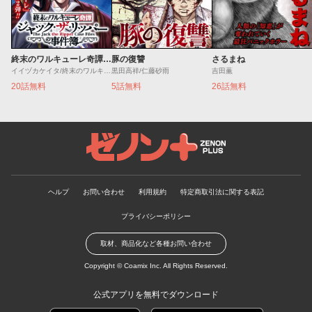
終末のワルキューレ奇譚 ジャック・ザ・リッパーの事件簿
豚の復讐
さるまね
イイヅカケイタ/終末のワルキューレ
黒田高祥/仁藤砂雨
吉田薫
20話無料
5話無料
26話無料
ゼノンプラス
ヘルプ
お問い合わせ
利用規約
特定商取引法に関する表記
プライバシーポリシー
取材、商品化など各種お問い合わせ
Copyright ©
Coamix Inc.
All Rights Reserved.
公式アプリを無料でダウンロード