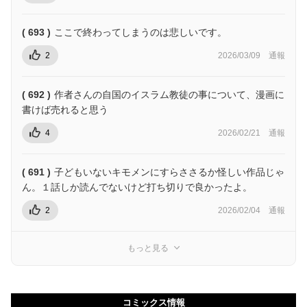
( 693 )
ここで終わってしまうのは悲しいです。
2
2026/03/09
通報
( 692 )
作者さんの自国のイスラム教徒の事について、漫画に
書けば売れると思う
4
2026/02/21
通報
( 691 )
子どもいないキモメンにすらささるか怪しい作品じゃ
ん。１話しか読んでないけど打ち切りで良かったよ。
2
2026/02/04
通報
もっと見る
コミックス情報