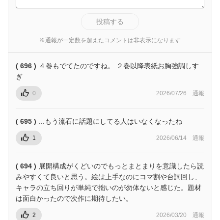
投稿する
※通報が一定数を超えたコメントは非表示になります
( 696 )
４巻もでてたのですね。 ２巻以降表紙お胸強調しす
ぎ
0
2026/07/26
通報
( 695 )
...もう流石に話題にしてる人はいなくなったね
1
2026/06/14
通報
( 694 )
展開構成がくどいのでもっとまとまりを意識したら読
みやすくて良いと思う。絵は上手なのにコマ割や台詞回し、
キャラの立ち回りが単純で拙いのが勿体ないと感じた。題材
は面白かったので次作に期待したい。
2
2026/03/20
通報