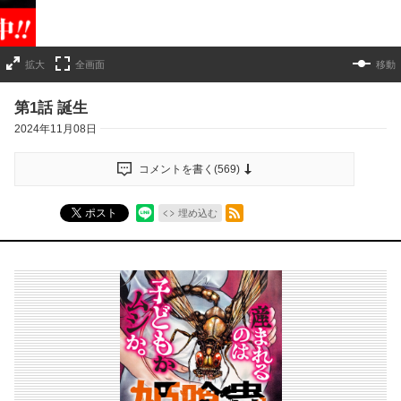
拡大
全画面
移動
第1話 誕生
2024年11月08日
コメントを書く(
569
)
RSSフィード
ポスト
埋め込む