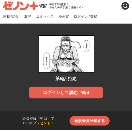
ゼノンプラス
毎日12時更新！あなたの声
検索
が届く漫画サイト
/
/
連載
読切
履歴
コミックス
漫画賞
ログイン
登録
第5話 拒絶
ログインして読む
90pt
会員登録（初回）で
新規会員登録する
150pt プレゼント！