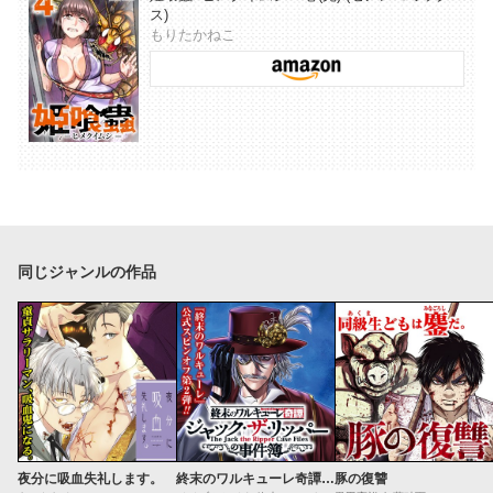
ス)
もりたかねこ
同じジャンルの作品
夜分に吸血失礼します。
終末のワルキューレ奇譚 ジャック・ザ・リッパーの事件簿
豚の復讐