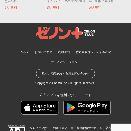
あみだむく
イイヅカケイタ/終末のワルキューレ
黒田高祥/仁藤砂雨
6話無料
3話無料
5話無料
ゼノンプラス
ヘルプ
お問い合わせ
利用規約
特定商取引法に関する表記
プライバシーポリシー
取材、商品化など各種お問い合わせ
Copyright ©
Coamix Inc.
All Rights Reserved.
公式アプリを無料でダウンロード
ABJマークは、この電子書店・電子書籍配信サービスが、著作権者から