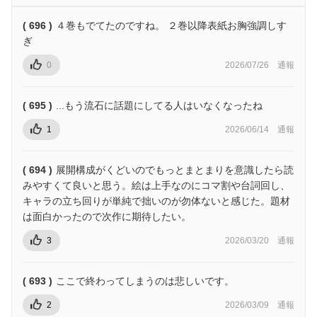
( 696 )
４巻もでてたのですね。 ２巻以降表紙お胸強調しす
ぎ
0
2026/07/26
通報
( 695 )
...もう流石に話題にしてる人はいなくなったね
1
2026/06/14
通報
( 694 )
展開構成がくどいのでもっとまとまりを意識したら読
みやすくて良いと思う。絵は上手なのにコマ割や台詞回し、
キャラの立ち回りが単純で拙いのが勿体ないと感じた。題材
は面白かったので次作に期待したい。
3
2026/03/20
通報
( 693 )
ここで終わってしまうのは悲しいです。
2
2026/03/09
通報