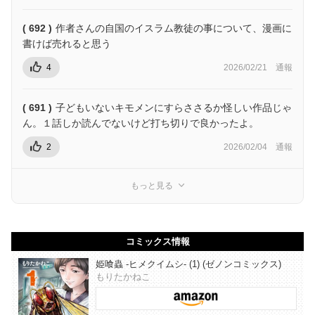
( 692 )
作者さんの自国のイスラム教徒の事について、漫画に
書けば売れると思う
4
2026/02/21
通報
( 691 )
子どもいないキモメンにすらささるか怪しい作品じゃ
ん。１話しか読んでないけど打ち切りで良かったよ。
2
2026/02/04
通報
もっと見る
コミックス情報
姫喰蟲 -ヒメクイムシ- (1) (ゼノンコミックス)
もりたかねこ