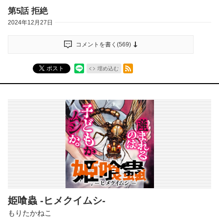
第5話 拒絶
2024年12月27日
コメントを書く(
569
)
RSSフィード
ポスト
埋め込む
姫喰蟲 -ヒメクイムシ-
もりたかねこ