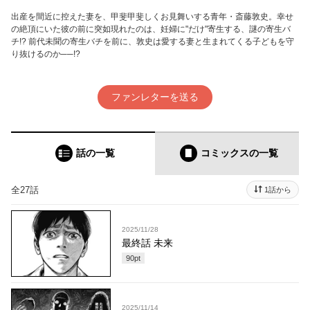
出産を間近に控えた妻を、甲斐甲斐しくお見舞いする青年・斎藤敦史。幸せ
の絶頂にいた彼の前に突如現れたのは、妊婦に"だけ"寄生する、謎の寄生バ
チ!? 前代未聞の寄生バチを前に、敦史は愛する妻と生まれてくる子どもを守
り抜けるのか──!?
ファンレターを送る
話の一覧
コミックス
の一覧
全27話
1話から
2025/11/28
最終話 未来
90
pt
2025/11/14