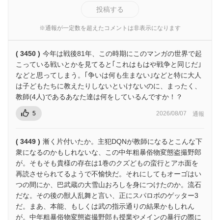
投稿する
※通報が一定数を超えたコメントは非表示になります
( 3450 )
今年は戦後81年、この時期にこのマンガの世界で起
こっている戦いとかを見てると｢これはもはや戦争と同じだ｣
などと思ってしまう。｢争いは何も生まない｣などと特に大人
は子どもたちに教えたりしないといけないのに、まったく、
教師(4人)であるあなた達は何をしているんですか！？
5
2026/08/07
通報
( 3449 )
漸く片付いたか。主犯DQNが教師になるとこんな下
衆になるのかもしれないな、この中年粗暴俗物変態盗撮野郎
が。そもそも貴様の存在は1巻のクズどもの蛮行とアホ面を
再読させられてるようで不愉快だ。それにしてもオーゴはい
つの間にか、巴武蔵の大雪山おろしを身につけたのか。流石
だな。その後の獣人乱舞と言い、正にスパロボのゲッター3
だ。まあ、本能、もしくは武の指示通りの結果かもしれん
が。中年粗暴俗物変態盗撮野郎も授業やメインの暴行の際に