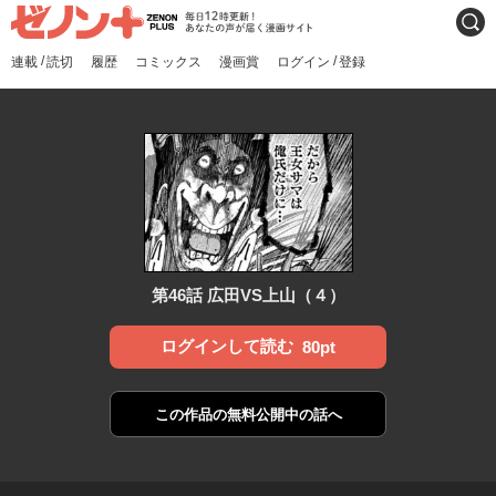
ゼノンプラス
毎日12時更新！あなたの声
検索
が届く漫画サイト
/
/
連載
読切
履歴
コミックス
漫画賞
ログイン
登録
第46話 広田VS上山（４）
ログインして読む
80pt
この作品の
無料公開中の話へ