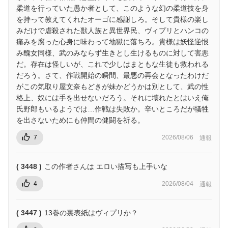
柔道を行っていた愚か者として、このような幻の柔道技を身
を持って教えてくれたオーゴに感謝しろ。そして貴様の楽し
みだけで虐殺された獣人族と異世界民、ヴィプリとハンコの
痛みを腐った心身に味わって地獄に落ちろ。貴様は妖怪逆恨
み醜女同様、武のみならず生きとし生けるものに対して害悪
だ。存在は怪しいが、これで少しはまともな生徒も救われる
だろう。さて、作戦開始の瞬間、最悪の再会となったわけだ
がこの気取り屋文奈もどきが妹かどうかは別として、武の性
格上、奴には手を出せないだろう。それに壊れたとはいえ俺
氏野郎もいるようでは…作戦は失敗か。辛いところだが犠牲
を出さないためにも仲間の健闘を祈る。
7
2026/08/06
通報
( 3448 )
この作者さんは エロい描写も上手いな
4
2026/08/04
通報
( 3447 )
13巻の裏表紙はヴィプリか？