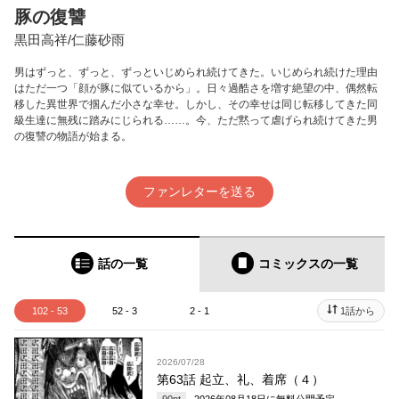
豚の復讐
黒田高祥/仁藤砂雨
男はずっと、ずっと、ずっといじめられ続けてきた。いじめられ続けた理由
はただ一つ「顔が豚に似ているから」。日々過酷さを増す絶望の中、偶然転
移した異世界で掴んだ小さな幸せ。しかし、その幸せは同じ転移してきた同
級生達に無残に踏みにじられる……。今、ただ黙って虐げられ続けてきた男
の復讐の物語が始まる。
ファンレターを送る
話の一覧
コミックス
の一覧
102 - 53
52 - 3
2 - 1
1話から
2026/07/28
第63話 起立、礼、着席（４）