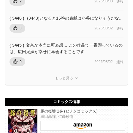
2
2026/08/03
通報
( 3446 )
(3443)となると15巻の表紙は小谷になりそうだな。
0
2026/08/02
通報
( 3445 )
文奈が本当に可哀想… この作品で一番願っているの
は、広田兄妹が幸せに再会することです
9
2026/08/02
通報
もっと見る
コミックス情報
豚の復讐 1巻 (ゼノンコミックス)
黒田高祥, 仁藤砂雨