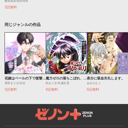
藤栄道彦/黒田高祥
3話無料
同じジャンルの作品
花嫁はベールの下で復讐を誓う
魔力ゼロの落ちこぼれ、呪殺の妖刀に選ばれる。
夜分に吸血失礼します。
原田まりる/住吉
松おうき/玖遠紅音
あみだむく
3話無料
6話無料
6話無料
ゼノンプラス