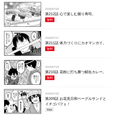
2026/07/24
第212話 心で楽しむ握り寿司。
無料
2026/07/17
第211話 体力づくりにカオマンガイ。
無料
2026/07/10
第210話 花粉に打ち勝つ鯖缶カレー。
無料
2026/07/03
第209話 お花見日和ベーグルサンドと
イチゴパフェ！
50
pt