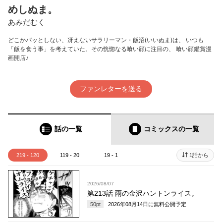
めしぬま。
あみだむく
どこかパッとしない、冴えないサラリーマン・飯沼(いいぬま)は、 いつも
「飯を食う事」を考えていた。その恍惚なる喰い顔に注目の、 喰い顔鑑賞漫
画開店♪
ファンレターを送る
話の一覧
コミックス
の一覧
219 - 120
119 - 20
19 - 1
1話から
2026/08/07
第213話 雨の金沢ハントンライス。
50
pt
2026年08月14日
に無料公開予定