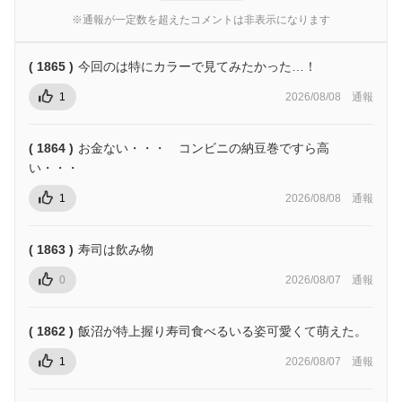
※通報が一定数を超えたコメントは非表示になります
( 1865 )
今回のは特にカラーで見てみたかった…！
1
2026/08/08
通報
( 1864 )
お金ない・・・ コンビニの納豆巻ですら高
い・・・
1
2026/08/08
通報
( 1863 )
寿司は飲み物
0
2026/08/07
通報
( 1862 )
飯沼が特上握り寿司食べるいる姿可愛くて萌えた。
1
2026/08/07
通報