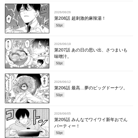
2026/06/26
第208話 超刺激的麻辣湯！
50
pt
2026/06/19
第207話 あの日の思い出、さつまいも
味噌汁。
50
pt
2026/06/12
第206話 最高…夢のビッグドーナツ。
50
pt
2026/06/05
第205話 みんなでワイワイ新年おでん
パーティー！
50
pt