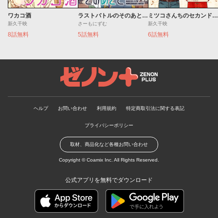
ワカコ酒
ラストバトルのそのあとで レベル99のズタボロ勇者はメンタルケアの旅に出る
ミツコさんちのセカンドレシピ
新久千映
さーもにずむ
新久千映
8話無料
5話無料
6話無料
ゼノンプラス
ヘルプ
お問い合わせ
利用規約
特定商取引法に関する表記
プライバシーポリシー
取材、商品化など各種お問い合わせ
Copyright ©
Coamix Inc.
All Rights Reserved.
公式アプリを無料でダウンロード