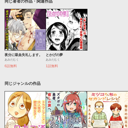
同じ著者の作品・関連作品
夜分に吸血失礼します。
とかげの夢
あみだむく
あみだむく
6話無料
1話無料
同じジャンルの作品