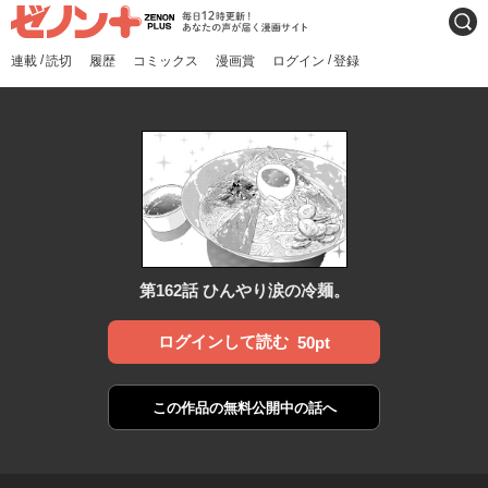
ゼノンプラス
毎日12時更新！あなたの声
検索
が届く漫画サイト
/
/
連載
読切
履歴
コミックス
漫画賞
ログイン
登録
第162話 ひんやり涙の冷麺。
ログインして読む
50pt
この作品の
無料公開中の話へ