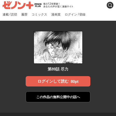
ゼノンプラス
毎日12時更新！あなたの声
検索
が届く漫画サイト
/
/
連載
読切
履歴
コミックス
漫画賞
ログイン
登録
第89話 尽力
ログインして読む
80pt
この作品の
無料公開中の話へ