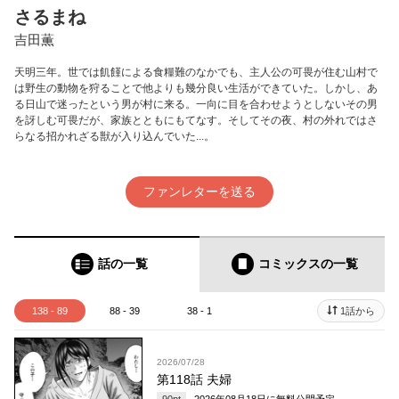
さるまね
吉田薫
天明三年。世では飢饉による食糧難のなかでも、主人公の可畏が住む山村で
は野生の動物を狩ることで他よりも幾分良い生活ができていた。しかし、あ
る日山で迷ったという男が村に来る。一向に目を合わせようとしないその男
を訝しむ可畏だが、家族とともにもてなす。そしてその夜、村の外れではさ
らなる招かれざる獣が入り込んでいた...。
ファンレターを送る
話の一覧
コミックス
の一覧
138 - 89
88 - 39
38 - 1
1話から
2026/07/28
第118話 夫婦