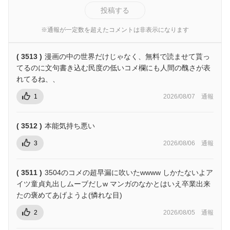
投稿する
※通報が一定数を超えたコメントは非表示になります
( 3513 )
漫画の中の世界だけじゃなく、無料で読ませて貰っ
てるのに文句書き込む民度の低いコメ欄にも人間の醜さが表
れてるね、、
1
2026/08/07
通報
( 3512 )
本能気持ち悪い
3
2026/08/06
通報
( 3511 )
3504のコメの超早漏に吹いたwwww しかたないよア
イツ童貞丸出しムーブだしw マンガのなかとはいえ卒業出来
たの褒めてあげようよ(憐れな目)
2
2026/08/05
通報