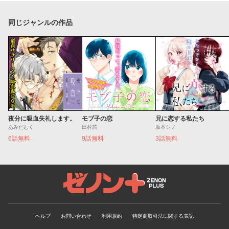
同じジャンルの作品
夜分に吸血失礼します。
モブ子の恋
兄に恋する私たち
あみだむく
田村茜
坂本シノ
6話無料
9話無料
3話無料
ゼノンプラス
ヘルプ
お問い合わせ
利用規約
特定商取引法に関する表記