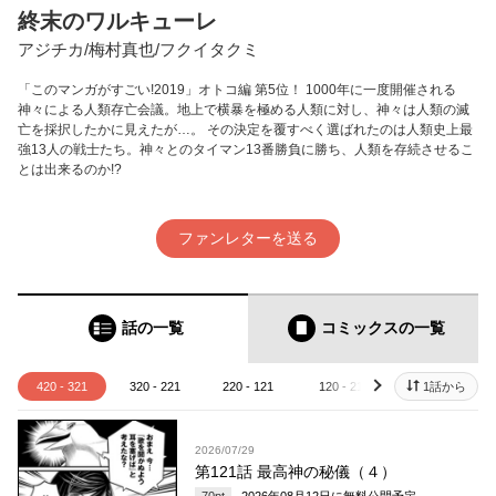
終末のワルキューレ
アジチカ/梅村真也/フクイタクミ
「このマンガがすごい!2019」オトコ編 第5位！ 1000年に一度開催される
神々による人類存亡会議。地上で横暴を極める人類に対し、神々は人類の滅
亡を採択したかに見えたが…。 その決定を覆すべく選ばれたのは人類史上最
強13人の戦士たち。神々とのタイマン13番勝負に勝ち、人類を存続させるこ
とは出来るのか!?
ファンレターを送る
話の一覧
コミックス
の一覧
420 - 321
320 - 221
220 - 121
120 - 21
20 - 1
1話から
next
2026/07/29
第121話 最高神の秘儀（４）