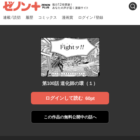
ゼノンプラス
毎日12時更新！あなたの声
検索
が届く漫画サイト
/
/
連載
読切
履歴
コミックス
漫画賞
ログイン
登録
第100話 道化師の環（１）
ログインして読む
60pt
この作品の
無料公開中の話へ