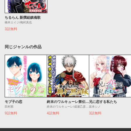
ちるらん 新撰組鎮魂歌
橋本エイジ/梅村真也
3話無料
同じジャンルの作品
モブ子の恋
終末のワルキューレ禁伝 神々の黙示録
兄に恋する私たち
田村茜
終末のワルキューレ/成瀬乙彦/岡本一兵
坂本シノ
9話無料
4話無料
3話無料