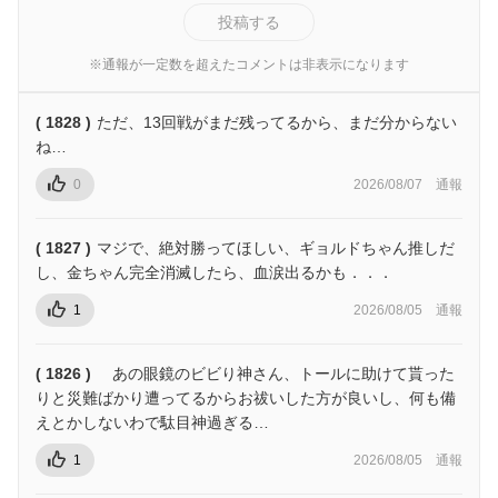
投稿する
※通報が一定数を超えたコメントは非表示になります
( 1828 )
ただ、13回戦がまだ残ってるから、まだ分からない
ね…
0
2026/08/07
通報
( 1827 )
マジで、絶対勝ってほしい、ギョルドちゃん推しだ
し、金ちゃん完全消滅したら、血涙出るかも．．．
1
2026/08/05
通報
( 1826 )
あの眼鏡のビビり神さん、トールに助けて貰った
りと災難ばかり遭ってるからお祓いした方が良いし、何も備
えとかしないわで駄目神過ぎる…
1
2026/08/05
通報