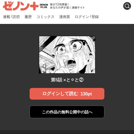
ゼノンプラス
毎日12時更新！あなたの声
検索
が届く漫画サイト
/
/
連載
読切
履歴
コミックス
漫画賞
ログイン
登録
第5話 ×と⚪︎と②
ログインして読む
130pt
この作品の
無料公開中の話へ