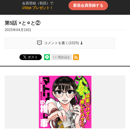
会員登録（初回）で
新規会員登録する
150pt プレゼント！
第5話 ×と⚪︎と②
2025年04月18日
コメントを書く(
1025
)
RSSフィード
ポスト
埋め込む