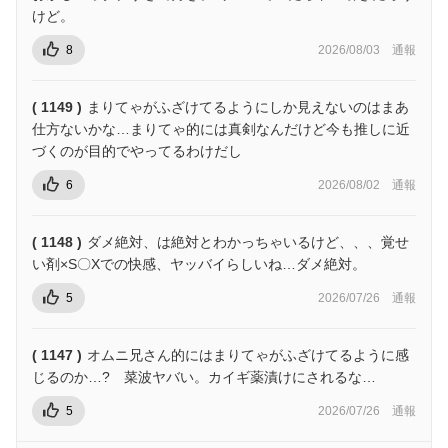
けど。
8
2026/08/03
通報
( 1149 )
まりてゃがふざけてるようにしか見えないのはまあ
仕方ないかな…まりてゃ的には真剣なんだけど今も推しに近
づくのが目的でやってるわけだし
6
2026/08/02
通報
( 1148 )
ダメ絶対、は絶対とわかっちゃいるけど、、、覚せ
い剤×S〇Xでの快感、ヤッバイらしいね…ダメ絶対。
5
2026/07/26
通報
( 1147 )
オムニ兄さん的にはまりてゃがふざけてるように感
じるのか…? 菜波ヤバい。カイギ薬漬けにされるな…
5
2026/07/26
通報