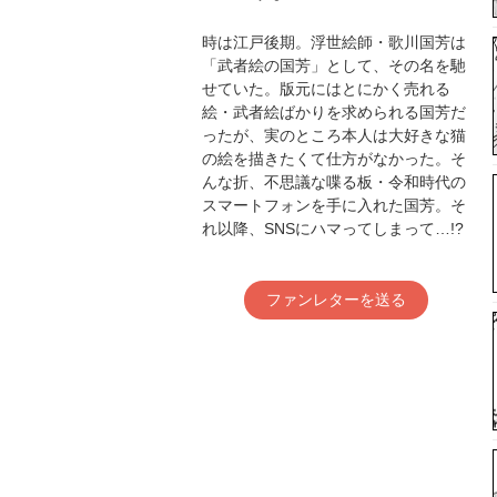
時は江戸後期。浮世絵師・歌川国芳は
「武者絵の国芳」として、その名を馳
せていた。版元にはとにかく売れる
絵・武者絵ばかりを求められる国芳だ
ったが、実のところ本人は大好きな猫
の絵を描きたくて仕方がなかった。そ
んな折、不思議な喋る板・令和時代の
スマートフォンを手に入れた国芳。そ
れ以降、SNSにハマってしまって…!?
ファンレターを送る