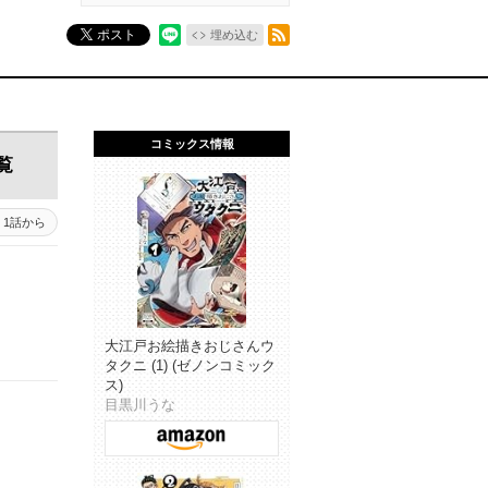
RSSフィード
ポスト
埋め込む
コミックス情報
覧
1話から
大江戸お絵描きおじさんウ
タクニ (1) (ゼノンコミック
ス)
目黒川うな