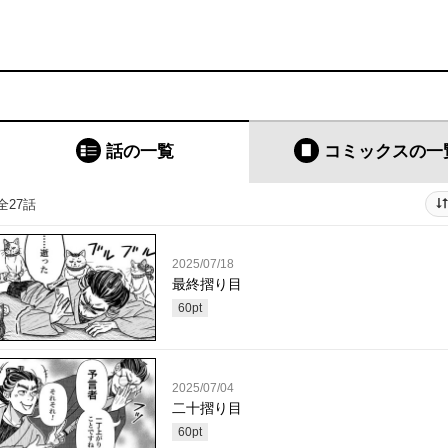
話の一覧
コミックス
の一
全27話
2025/07/18
最終摺り目
60
pt
2025/07/04
二十摺り目
60
pt