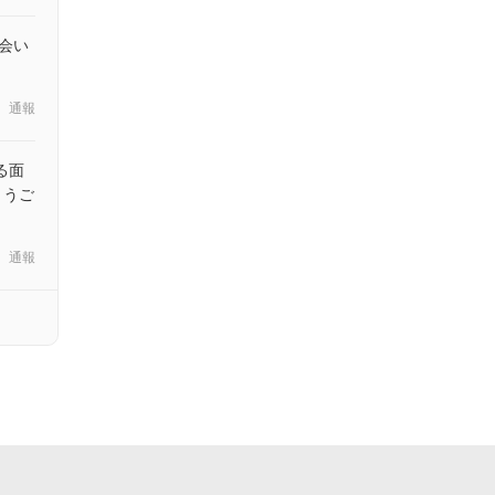
会い
通報
る面
とうご
通報