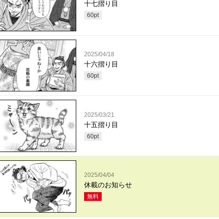
十七摺り目
60
pt
2025/04/18
十六摺り目
60
pt
2025/03/21
十五摺り目
60
pt
2025/04/04
休載のお知らせ
無料