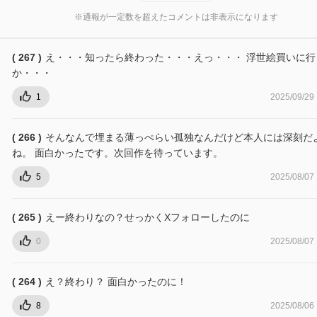
※通報が一定数を超えたコメントは非表示になります
( 267 )
え・・・知ったら終わった・・・えっ・・・ 浮世絵買いに行
か・・・
1
2025/09/29
( 266 )
そんなんで埋まる薄っぺらい孤独なんだけど本人には深刻だ
ね。 面白かったです。次回作を待っています。
5
2025/08/07
( 265 )
えー終わりなの？せっかくXフォローしたのに
0
2025/08/07
( 264 )
え？終わり？ 面白かったのに！
8
2025/08/06