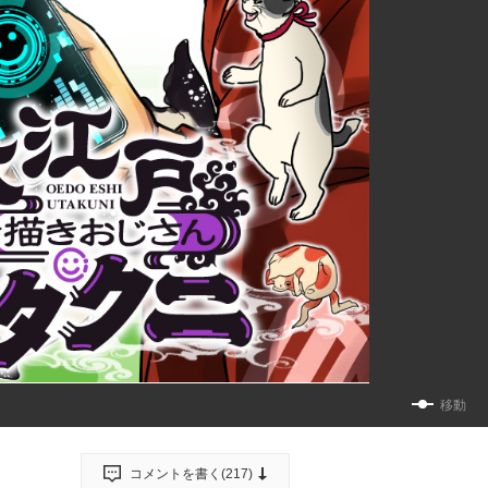
移動
コメントを書く(
217
)