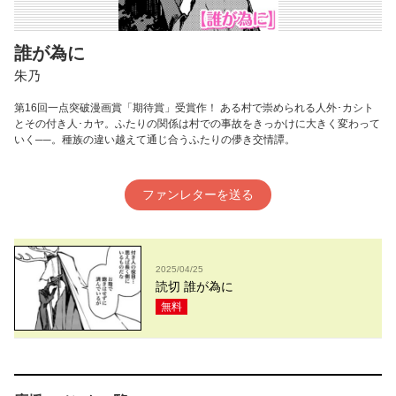
誰が為に
朱乃
第16回一点突破漫画賞「期待賞」受賞作！ ある村で崇められる人外･カシト
とその付き人･カヤ。ふたりの関係は村での事故をきっかけに大きく変わって
いく──。種族の違い越えて通じ合うふたりの儚き交情譚。
ファンレターを送る
2025/04/25
読切 誰が為に
無料