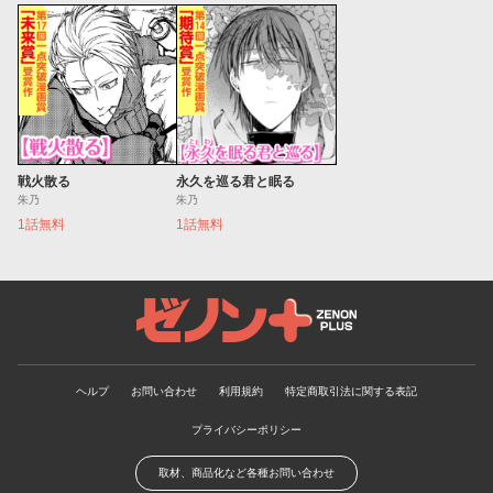
戦火散る
永久を巡る君と眠る
朱乃
朱乃
1話無料
1話無料
ゼノンプラス
ヘルプ
お問い合わせ
利用規約
特定商取引法に関する表記
プライバシーポリシー
取材、商品化など各種お問い合わせ