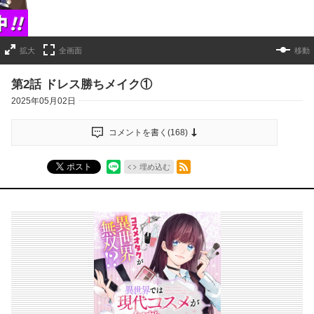
拡大
全画面
移動
第2話 ドレス勝ちメイク①
2025年05月02日
コメントを書く(
168
)
RSSフィード
ポスト
埋め込む