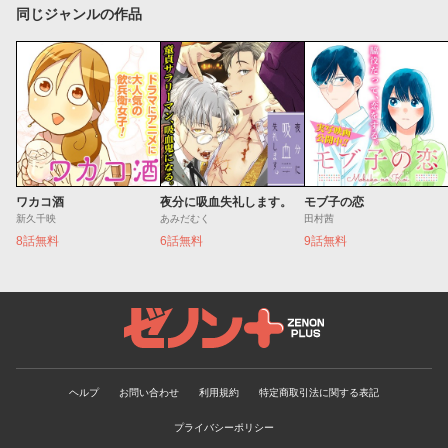
同じジャンルの作品
ワカコ酒
夜分に吸血失礼します。
モブ子の恋
新久千映
あみだむく
田村茜
8話無料
6話無料
9話無料
ゼノンプラス
ヘルプ
お問い合わせ
利用規約
特定商取引法に関する表記
プライバシーポリシー