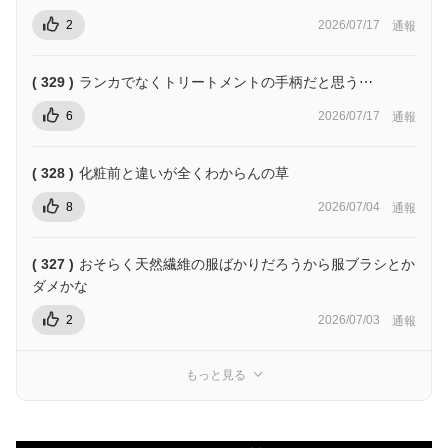
2
2026/07/17
通報
( 329 )
ランカでなくトリートメントの手柄だと思う⋯
6
2026/07/17
通報
( 328 )
化粧前と違いが全くわからんの草
8
2026/07/04
通報
( 327 )
おそらく天然繊維の服ばかりだろうから服ブラシとか
ダメかな
2
2026/07/03
通報
もっと見る