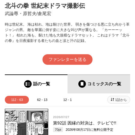
北斗の拳 世紀末ドラマ撮影伝
武論尊・原哲夫/倉尾宏
時は世紀末。 海は枯れ、地は裂けた世界。 弱きを傷つける悪に立ち向かう革
ジャンの男。 敵を華麗に倒す姿に大きな叫び声が重なる。 「カーーーッ
ト！」 枯れた海も、裂けた地も大規模なドラマセット。 これはドラマ『北斗
の拳』を日夜撮影する者たちの血と涙と汗の記録。
ファンレターを送る
話の一覧
コミックス
の一覧
112 - 63
62 - 13
12 - 1
1話から
2026/07/27
第92話 因縁の対決は、テレビで!!
70
pt
2026年08月17日
に無料公開予定