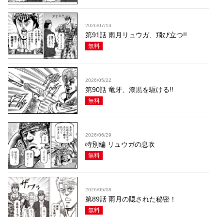
2026/07/13
第91話 雨月リュウガ、飛び立つ!!
無料
2026/05/22
第90話 竜牙、漆黒を駆ける!!
無料
2026/06/29
特別編 リュウガの息吹
無料
2026/05/08
第89話 雨月の隠された秘密！
無料