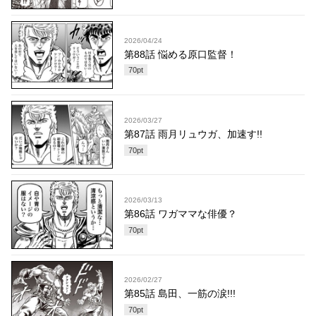
2026/04/24
第88話 悩める原口監督！
70
pt
2026/03/27
第87話 雨月リュウガ、加速す!!
70
pt
2026/03/13
第86話 ワガママな俳優？
70
pt
2026/02/27
第85話 島田、一筋の涙!!!
70
pt