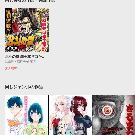
北斗の拳 拳王軍ザコたちの挽歌
武論尊・原哲夫/倉尾宏
6話無料
同じジャンルの作品