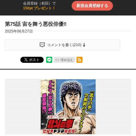
会員登録（初回）で
新規会員登録する
150pt プレゼント！
第75話 宙を舞う悪役俳優‼︎
2025年06月27日
コメントを書く(
210
)
RSSフィード
ポスト
埋め込む