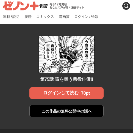
ゼノンプラス
毎日12時更新！あなたの声
検索
が届く漫画サイト
/
/
連載
読切
履歴
コミックス
漫画賞
ログイン
登録
第75話 宙を舞う悪役俳優‼︎
ログインして読む
70pt
この作品の
無料公開中の話へ