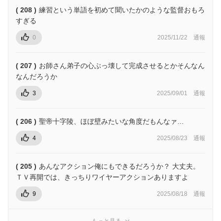
( 208 )
練習という単語を初めて聞いたかのような監督おもろ
すぎる
0
2025/11/22
通報
( 207 )
お師さん弟子の心ぶっ壊して完成させるとかそんなん
なんだろうか
3
2025/09/01
通報
( 206 )
聖帝十字陵、ほぼ壁みたいな角度だもんなァ…
4
2025/08/23
通報
( 205 )
あんなアクション俺にもできるだろうか？ 大丈夫。
ＴＶ再開では、きっちりワイヤーアクションありますよ
9
2025/08/18
通報
もっと見る