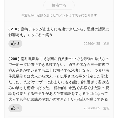
投稿する
※通報が一定数を超えたコメントは非表示になります
( 210 )
嘉崎チャンがあまりにも凄すぎたから、監督の認識に
影響与えまくってるの笑う
2
2026/04/25
通報
( 209 )
南斗鳳凰拳こそは南斗百八派の中でも最強の拳法なの
で一朝一夕に修得できる技でない。 通常の者なら三十前後で
呑み込みが早い者でも二十代前半で伝承者となる。 つまり南
斗鳳凰拳とは大人から大人へと伝承される事を想定した拳法
だった。 だがサウザーはあまりにも才能に溢れ過ぎて呑み込
みの早さも桁違いだった。 精神的に未熟で多感でまだ親の庇
護を必要とする中学生があの卒業試験を受ける羽目になって
大人でも辛い試練の刺激が強すぎたという仮説を唱えてみる
2
2026/04/05
通報