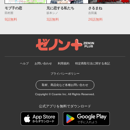
モブ子の恋
兄に恋する私たち
さるまね
田村茜
坂本シノ
吉田薫
9話無料
3話無料
26話無料
ゼノンプラス
ヘルプ
お問い合わせ
利用規約
特定商取引法に関する表記
プライバシーポリシー
取材、商品化など各種お問い合わせ
Copyright ©
Coamix Inc.
All Rights Reserved.
公式アプリを無料でダウンロード