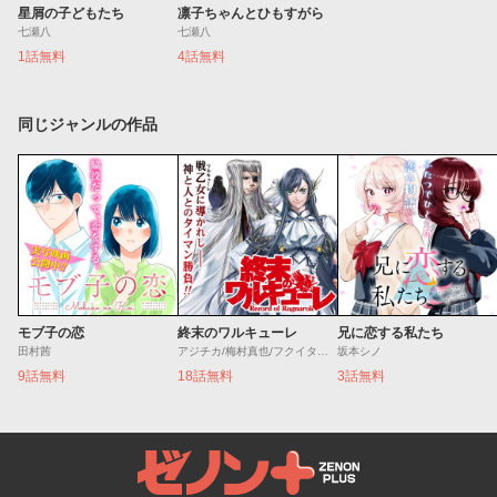
星屑の子どもたち
凛子ちゃんとひもすがら
七瀬八
七瀬八
1話無料
4話無料
同じジャンルの作品
モブ子の恋
終末のワルキューレ
兄に恋する私たち
田村茜
アジチカ/梅村真也/フクイタクミ
坂本シノ
9話無料
18話無料
3話無料
ゼノンプラス