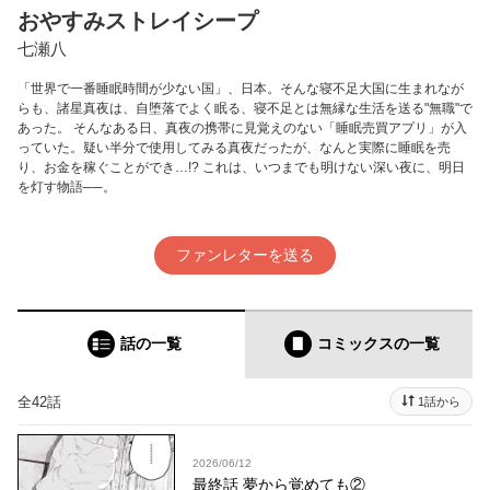
おやすみストレイシープ
七瀬八
「世界で一番睡眠時間が少ない国」、日本。そんな寝不足大国に生まれなが
らも、諸星真夜は、自堕落でよく眠る、寝不足とは無縁な生活を送る"無職"で
あった。 そんなある日、真夜の携帯に見覚えのない「睡眠売買アプリ」が入
っていた。疑い半分で使用してみる真夜だったが、なんと実際に睡眠を売
り、お金を稼ぐことができ…!? これは、いつまでも明けない深い夜に、明日
を灯す物語──。
ファンレターを送る
話の一覧
コミックス
の一覧
全42話
1話から
2026/06/12
最終話 夢から覚めても②