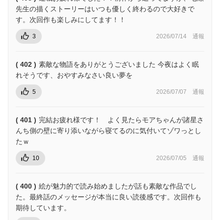
先生の描くストーリーはいつも優しく終わるので大好きで
す。次回作も楽しみにしてます！！
3
2026/07/14
通報
( 402 )
素敵な物語をありがとうございました 今夜はよく眠
れそうです、おやすみなさい良い夢を
5
2026/07/07
通報
( 401 )
完結お疲れ様です！ よく見たらモアちゃんが諸星さ
んち側の壁に寄り添いながら寝てるのに気付いてゾワっとし
たｗ
10
2026/07/05
通報
( 400 )
絵が魅力的で読み始めましたが話も素敵な作品でし
た。最終話のメッセージが本当に良い読後感です。次回作も
期待しています。