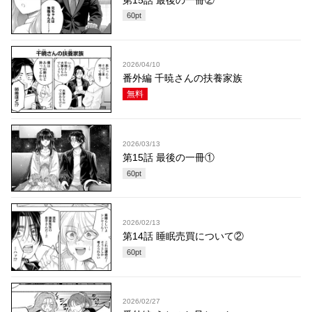
第15話 最後の一冊②
60
pt
2026/04/10
番外編 千暁さんの扶養家族
無料
2026/03/13
第15話 最後の一冊①
60
pt
2026/02/13
第14話 睡眠売買について②
60
pt
2026/02/27