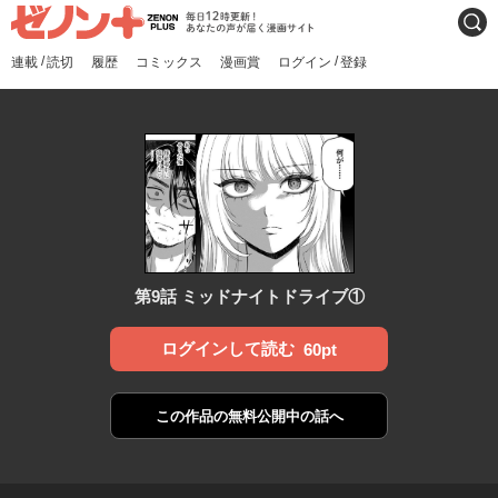
ゼノンプラス
毎日12時更新！あなたの声
検索
が届く漫画サイト
/
/
連載
読切
履歴
コミックス
漫画賞
ログイン
登録
第9話 ミッドナイトドライブ①
ログインして読む
60pt
この作品の
無料公開中の話へ