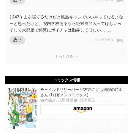
1
2026/08/06
通報
( 247 )
まあ寝てるだけだと風呂キャンでいいやってなるよな
ーと思ったけど、院内学校あるなら絶対風呂入ってほしいｗ
そして大部屋で頻繁にボイチャは勘弁してほしい……。
5
2026/08/03
通報
もっと見る
コミックス情報
チャイルドリリーバー 宇左木こども病院の時田
さん (1) (ゼノンコミックス)
遊木哉吉, 天野香菜絵, 北岡寛己