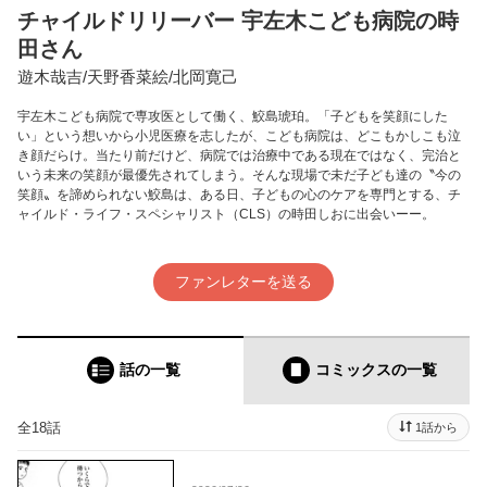
チャイルドリリーバー 宇左木こども病院の時
田さん
遊木哉吉/天野香菜絵/北岡寛己
宇左木こども病院で専攻医として働く、鮫島琥珀。「子どもを笑顔にした
い」という想いから小児医療を志したが、こども病院は、どこもかしこも泣
き顔だらけ。当たり前だけど、病院では治療中である現在ではなく、完治と
いう未来の笑顔が最優先されてしまう。そんな現場で未だ子ども達の〝今の
笑顔〟を諦められない鮫島は、ある日、子どもの心のケアを専門とする、チ
ャイルド・ライフ・スペシャリスト（CLS）の時田しおに出会いーー。
ファンレターを送る
話の一覧
コミックス
の一覧
全18話
1話から