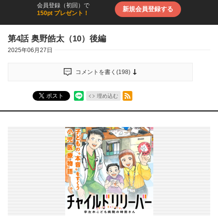
会員登録（初回）で
新規会員登録する
150pt プレゼント！
第4話 奥野皓太（10）後編
2025年06月27日
コメントを書く(
198
)
RSSフィード
ポスト
埋め込む