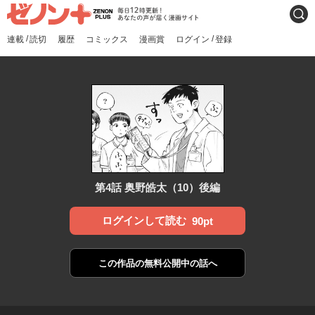
ゼノンプラス
毎日12時更新！あなたの声
検索
が届く漫画サイト
/
/
連載
読切
履歴
コミックス
漫画賞
ログイン
登録
第4話 奥野皓太（10）後編
ログインして読む
90pt
この作品の
無料公開中の話へ