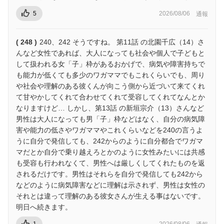
5
2026/08/06
通報
( 248 )
240、242 そうですね。 第11話 の北園千広（14）さ
んなど女性であれば、大人になっても社会や個人で子どもと
して扱われる女「子」枠があるおかげで、病気や障害持ちで
も能力が低くても多少のワガママでもこれくらいでも、周り
や社会や理解のある彼くんが向こう側から近づいて来てくれ
て甘やかしてくれて合わせてくれて受容してくれてなんとか
なりますけど… しかし、第13話 の新垣宗介（13）さんなど
男性は大人になっても男「子」枠などはなく、自分の病気障
害や能力の低さやワガママやこれくらいなどを240の言うよ
うに自分で発信しても、242からのように自分都合でワガマ
マだとか自分で乗り越えろとかのように女性みたいには共感
も受容も行われなくて、男性へは厳しくしてくれたものを返
されるだけです。男性はそれらを自分で発信しても242から
などのように病気障害などに理解は示されず、男性は女性の
それとは違って理解のある彼女さんが生える事はないです。
明日へ続きます。