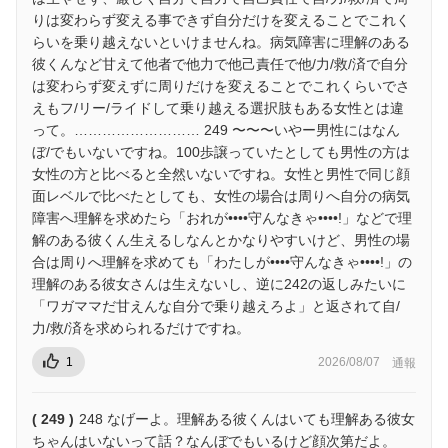
りは変わらず変える事できず自分だけを変えることでこれく
らいを乗り越えないといけませんね。病気障害に理解のある
彼くんなど甘えて他者で他力で他己責任で他/力/救/済で自分
は変わらず変えずに周りだけを変えることでこれくらいでさ
えもフ/リー/ライドして乗り越える選択肢もある女性とは違
って。……………………… 249 〜〜〜いやー男性にはなん
ぼ/でもいないですね。100歩譲っていたとしても男性の方は
女性の方と比べると全然いないですね。女性と男性で同じ顔
面レベルで比べたとしても、女性の場合は周りへ自分の病気
障害へ理解を求めたら「おれが••••守んなきゃ••••!」などで理
解のある彼くん生えるしなんとかなりやすいけど、男性の場
合は周りへ理解を求めても「わたしが••••守んなきゃ••••!」の
理解のある彼女さんは生えないし、逆に242の返しみたいに
「ワガママだ甘えんな自分で乗り越えろよ」と返されて自/
力/救/済を求められるだけですね。
1
2026/08/07
通報
( 249 )
248 なげーよ。理解ある彼くんはいても理解ある彼女
ちゃんはいないって話？なんぼでもいるけど顔次第だよ。