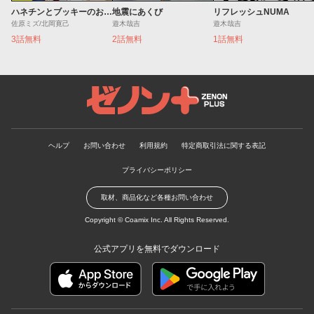
ハネチンとブッキーのお子さま診療録
地震にあくび
リフレッシュNUMA
佐原ミズ/北岡寛己
遊木哉吉
遊木哉吉
3話無料
2話無料
1話無料
ゼノンプラス
ヘルプ
お問い合わせ
利用規約
特定商取引法に関する表記
プライバシーポリシー
取材、商品化など各種お問い合わせ
Copyright ©
Coamix Inc.
All Rights Reserved.
公式アプリを無料でダウンロード