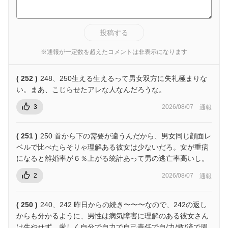
投稿する
※通報が一定数を超えたコメントは非表示になります
( 252 )
248、250生える生えるって男女双方に失礼極まりな
い。まあ、こじらせたアレな人なんだろうな。
3
2026/08/07
通報
( 251 )
250 首から下の需要が違うんだから、男女同じ顔面レ
ベルで比べたらそりゃ理解ある彼女は少ないだろ。女が重病
になると離婚率が６％上がる統計あって男の逃亡率高いし。
2
2026/08/07
通報
( 250 )
240、242 昨日からの続き〜〜〜なので、242の返し
からも分かるように、男性は病気障害に理解のある彼女さん
は生やせず、厳しく自分で自力で自己責任で自/力/救/済で周