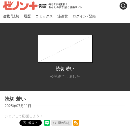
ゼノンプラス
毎日12時更新！あなたの声
検索
が届く漫画サイト
/
/
連載
読切
履歴
コミックス
漫画賞
ログイン
登録
読切 若い
公開終了しました
読切 若い
2025年07月11日
シェアして応援しよう！
RSSフィード
ポスト
埋め込む