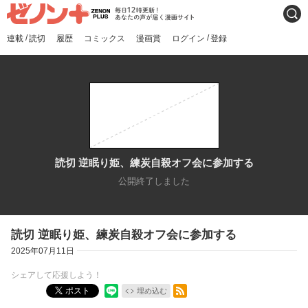
ゼノンプラス
毎日12時更新！あなたの声
検索
が届く漫画サイト
/
/
連載
読切
履歴
コミックス
漫画賞
ログイン
登録
読切 逆眠り姫、練炭自殺オフ会に参加する
公開終了しました
読切 逆眠り姫、練炭自殺オフ会に参加する
2025年07月11日
シェアして応援しよう！
RSSフィード
ポスト
埋め込む