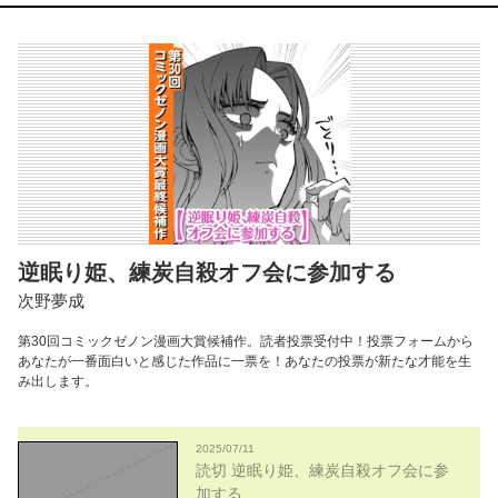
逆眠り姫、練炭自殺オフ会に参加する
次野夢成
第30回コミックゼノン漫画大賞候補作。読者投票受付中！投票フォームから
あなたが一番面白いと感じた作品に一票を！あなたの投票が新たな才能を生
み出します。
2025/07/11
読切 逆眠り姫、練炭自殺オフ会に参
加する