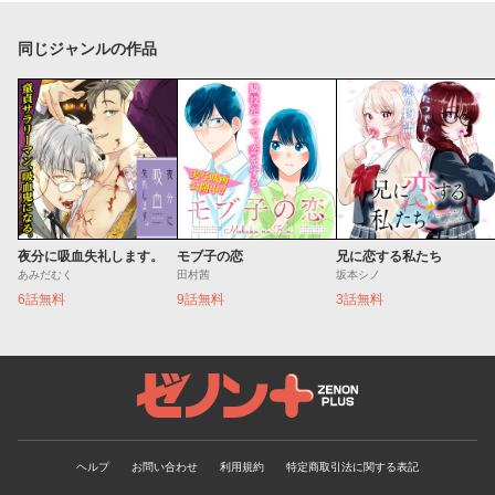
同じジャンルの作品
夜分に吸血失礼します。
モブ子の恋
兄に恋する私たち
あみだむく
田村茜
坂本シノ
6話無料
9話無料
3話無料
ゼノンプラス
ヘルプ
お問い合わせ
利用規約
特定商取引法に関する表記