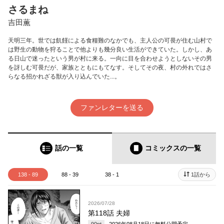
さるまね
吉田薫
天明三年。世では飢饉による食糧難のなかでも、主人公の可畏が住む山村で
は野生の動物を狩ることで他よりも幾分良い生活ができていた。しかし、あ
る日山で迷ったという男が村に来る。一向に目を合わせようとしないその男
を訝しむ可畏だが、家族とともにもてなす。そしてその夜、村の外れではさ
らなる招かれざる獣が入り込んでいた...。
ファンレターを送る
話の一覧
コミックス
の一覧
138 - 89
88 - 39
38 - 1
1話から
2026/07/28
第118話 夫婦