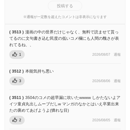
投稿する
※通報が一定数を超えたコメントは非表示になります
( 3513 )
漫画の中の世界だけじゃなく、無料で読ませて貰っ
てるのに文句書き込む民度の低いコメ欄にも人間の醜さが表
れてるね、、
1
2026/08/07
通報
( 3512 )
本能気持ち悪い
3
2026/08/06
通報
( 3511 )
3504のコメの超早漏に吹いたwwww しかたないよア
イツ童貞丸出しムーブだしw マンガのなかとはいえ卒業出来
たの褒めてあげようよ(憐れな目)
2
2026/08/05
通報