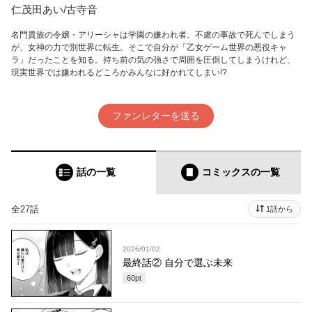
仁茂田あい/古寺音
名門貴族の令嬢・アリーシャは学園の嫌われ者。不慮の事故で死んでしまう
が、女神の力で別世界に転生。そこで自分が「乙女ゲーム世界の悪役キャ
ラ」だったことを知る。持ち前の気の強さで周囲を圧倒してしまうけれど、
現実世界では嫌われるどころかみんなに好かれてしまい!?
ファンレターを送る
話の一覧
コミックス
の一覧
全27話
1話から
2026/01/02
最終話② 自分で選ぶ未来
60
pt