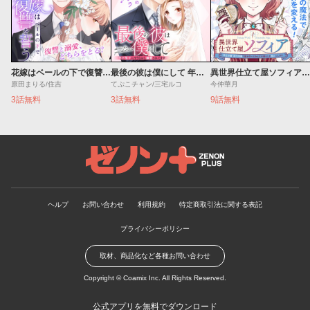
花嫁はベールの下で復讐を誓う
最後の彼は僕にして 年下男子にやりなおし溺愛されてます
異世界仕立て屋ソフィア 貧乏令嬢、現代知識で服を作ってみんなの暮らしを豊かにします
原田まりる/住吉
てぷこチャン/三宅ルコ
今仲華月
3話無料
3話無料
9話無料
ゼノンプラス
ヘルプ
お問い合わせ
利用規約
特定商取引法に関する表記
プライバシーポリシー
取材、商品化など各種お問い合わせ
Copyright ©
Coamix Inc.
All Rights Reserved.
公式アプリを無料でダウンロード