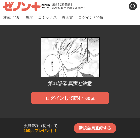
ゼノンプラス
毎日12時更新！あなたの声
検索
が届く漫画サイト
/
/
連載
読切
履歴
コミックス
漫画賞
ログイン
登録
第11話② 真実と決意
ログインして読む
60pt
会員登録（初回）で
新規会員登録する
150pt プレゼント！