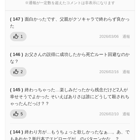
※通報が一定数を超えたコメントは非表示になります
( 147 )
面白かったです、父親がクソキャラで終わらず良かっ
た
1
2026/03/06
通報
( 146 )
お父さんの説得に成功したから死亡ルート回避なのか
な？
2
2026/02/16
通報
( 145 )
終わっちゃった…楽しみだったから残念だけど2人が
幸せそうでよかった そいえばありさは誰にどうして殺されち
ゃったんだっけ？？
5
2026/02/10
通報
( 144 )
終わり方が…もうちょっと欲しかったなぁ…。あ、で
もあれか？単行本でエピローグが…のパターンかな…？