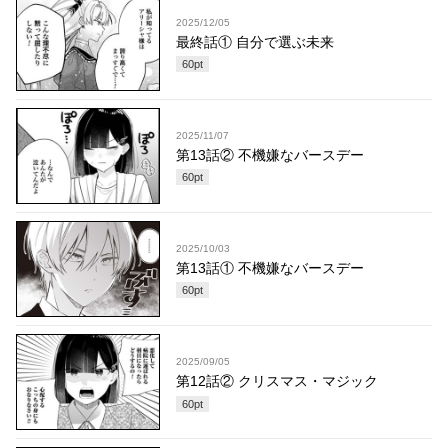
2025/12/05
最終話① 自分で選ぶ未来
60
pt
2025/11/07
第13話② 不機嫌なバースデー
60
pt
2025/10/03
第13話① 不機嫌なバースデー
60
pt
2025/09/05
第12話② クリスマス・マジック
60
pt