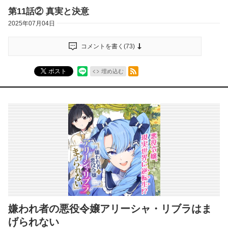
第11話② 真実と決意
2025年07月04日
コメントを書く(
73
)
RSSフィード
ポスト
埋め込む
嫌われ者の悪役令嬢アリーシャ・リブラはま
げられない