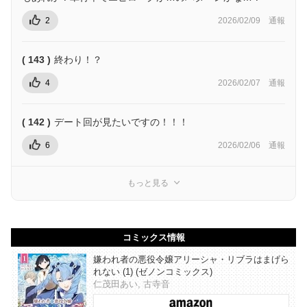
2
2026/02/09
通報
( 143 )
終わり！？
4
2026/02/07
通報
( 142 )
デート回が見たいですの！！！
6
2026/02/06
通報
もっと見る
コミックス情報
嫌われ者の悪役令嬢アリーシャ・リブラはまげら
れない (1) (ゼノンコミックス)
仁茂田あい, 古寺音