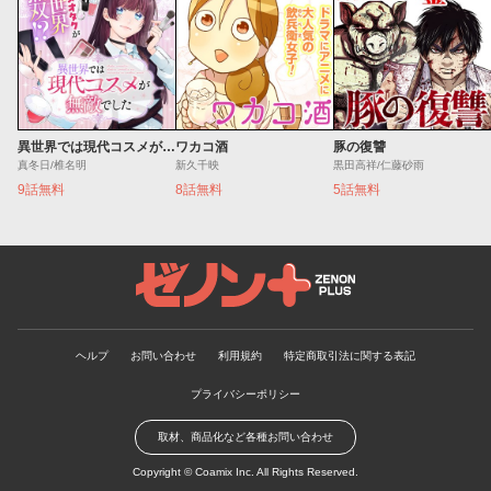
異世界では現代コスメが無敵でした
ワカコ酒
豚の復讐
真冬日/椎名明
新久千映
黒田高祥/仁藤砂雨
9話無料
8話無料
5話無料
ゼノンプラス
ヘルプ
お問い合わせ
利用規約
特定商取引法に関する表記
プライバシーポリシー
取材、商品化など各種お問い合わせ
Copyright ©
Coamix Inc.
All Rights Reserved.