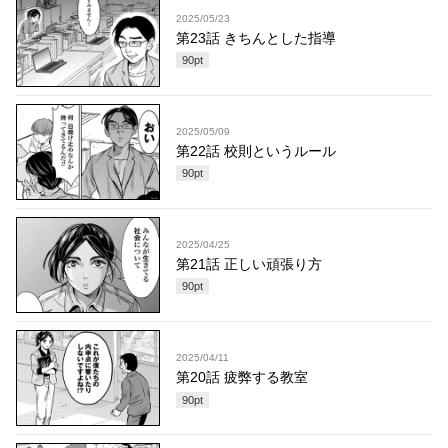
2025/05/23
第23話 きちんとした指導
90
pt
2025/05/09
第22話 校則というルール
90
pt
2025/04/25
第21話 正しい頑張り方
90
pt
2025/04/11
第20話 疲弊する教室
90
pt