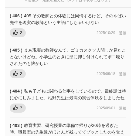
※通報が一定数を超えたコメントは非表示になります
( 406 )
405 その教師との体験には同情するけど、そのやばい
先生を現実の教師という主語にしちゃいけない
2
2025/10/29
通報
( 405 )
まあ現実の教師なんて、ゴミカスクソ人間しか見たこ
とないけどね。小学生のときに壁に押し付けられてボコ殴り
されたのも懐かしい
2
2025/09/18
通報
( 404 )
私も子どもに関わる仕事をしているので、最終話は特
に心にしみました。枯野先生は最高の実習体験をしましたね
7
2025/09/01
通報
( 403 )
教育実習、研究授業の準備で帰りが20時を過ぎた
時、職員室の先生達がほとんど残っててゾッとしたのを覚え