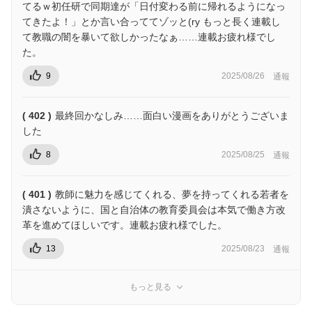
てるｗ初任研で同期達が「日付変わる前に帰れるようになっ
てきたよ！」とか言い合っててゾッと(ry もっと長く連載し
て教職の闇を暴いて欲しかったなぁ……連載お疲れ様でし
た。
9
2025/08/26
通報
( 402 )
最終回かなしみ……面白い漫画をありがとうございま
した
8
2025/08/25
通報
( 401 )
教師に魅力を感じてくれる、夢を持ってくれる若者を
潰さないように、国と自治体の教育委員会は本気で働き方改
革を進めてほしいです。連載お疲れ様でした。
13
2025/08/23
通報
もっと見る