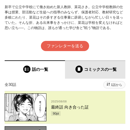
新卒で公立中学校にて働き始めた新人教師、菜花さき。公立中学校教師の仕
事は授業、部活動など生徒への指導のみならず、保護者対応、教材研究など
多岐にわたり、菜花はその多すぎる仕事量に辟易しながら忙しい日々を送っ
ていた。そんな折、ある出来事をきっかけに、菜花は学校を変えなければと
思い立ち──。この物語は、誰もが通った学び舎と"戦う"物語である。
ファンレターを送る
話の一覧
コミックス
の一覧
全30話
1話から
2025/08/08
最終話 向き合った証
90
pt