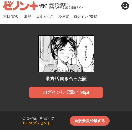
ゼノンプラス
毎日12時更新！あなたの声
検索
が届く漫画サイト
/
/
連載
読切
履歴
コミックス
漫画賞
ログイン
登録
最終話 向き合った証
ログインして読む
90pt
会員登録（初回）で
新規会員登録する
150pt プレゼント！