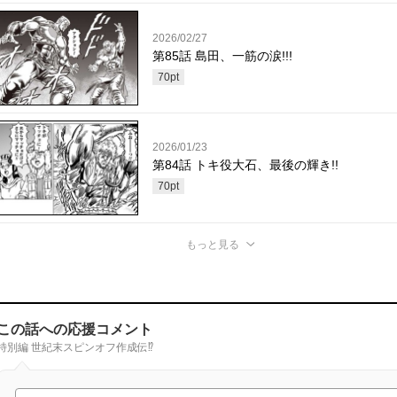
2026/02/27
第85話 島田、一筋の涙!!!
70
pt
2026/01/23
第84話 トキ役大石、最後の輝き!!
70
pt
もっと見る
この話への応援コメント
特別編 世紀末スピンオフ作成伝⁉︎