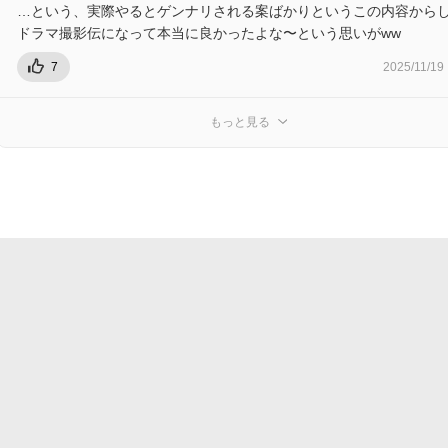
…という、実際やるとゲンナリされる案ばかりというこの内容から
ドラマ撮影伝になって本当に良かったよな〜という思いがww
7
2025/11/19
もっと見る