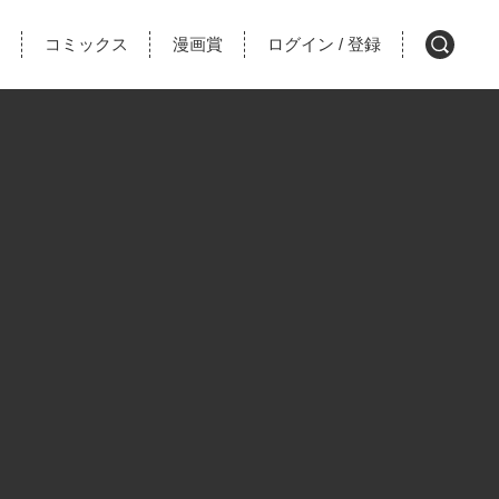
コミックス
漫画賞
ログイン
登録
/
検
索