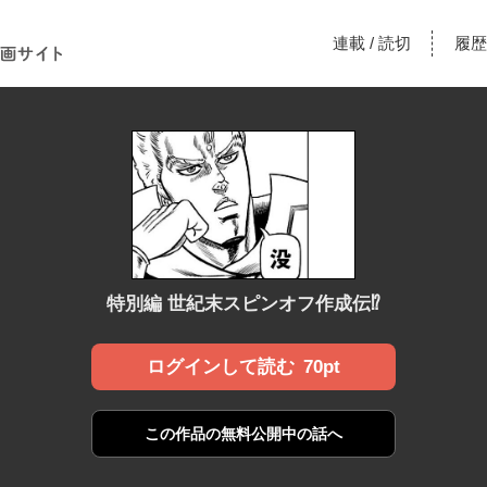
！あな
連載
読切
履歴
/
漫画サ
特別編 世紀末スピンオフ作成伝⁉︎
70pt
ログインして読む
この作品の
無料公開中の話へ