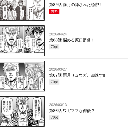
第89話 雨月の隠された秘密！
無料
2026/04/24
第88話 悩める原口監督！
70
pt
2026/03/27
第87話 雨月リュウガ、加速す!!
70
pt
2026/03/13
第86話 ワガママな俳優？
70
pt