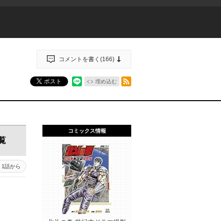
コメントを書く(
166
)
RSSフィード
ポスト
埋め込む
コミックス情報
覧
1話から