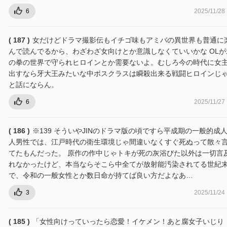
6
2025/11/28
( 187 )
女だけどドラマ撮影伝もイチゴ味もアミバの異世界も普通に
んで読んでるから、わざわざ女向けとか意識しなくていいかな OLが
の拳の世界で守られヒロインとか需要ないよ。むしろ今の時代に女
出すなら牙大王みたいな中ボスクラスは瞬殺出来る戦闘ヒロインじ
と話にならん。
6
2025/11/27
( 186 )
※139 そういやJINのドラマ版の頃ですら平成期の一般的成
人男性では、江戸時代の衛生環境じゃ間違いなくすぐ死ぬって散々
てたもんだった。 原作の作中じゃトキが死の灰浴びた以外は一切言
れなかったけど、本当ならそこら中全てが放射能汚染されてる世紀
で、令和の一般女性とか数日命が持てば良い方だよなあ…
3
2025/11/24
( 185 )
「女性向けっていったら恋愛！イケメン！あと腐女子いじり