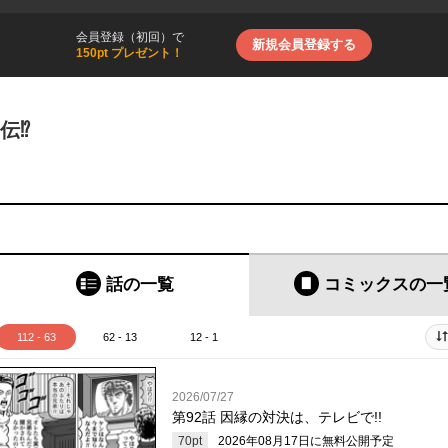
会員登録（初回）で
新規会員登録する
150pt プレゼント！
⁉︎
話の一覧
コミックス
の一
112 - 63
62 - 13
12 - 1
2026/07/27
第92話 因縁の対決は、テレビで!!
70
pt
2026年08月17日
に無料公開予定