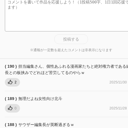
投稿する
※通報が一定数を超えたコメントは非表示になります
( 190 )
担当編集さん、個性あふれる漫画家たちと絶対権力者である
長との板挟みでどれほど苦労してるのやらｗ
2
2025/11/30
( 189 )
無理だよね女性向け北斗
0
2025/11/28
( 188 )
サウザー編集長が英断過ぎるｗ