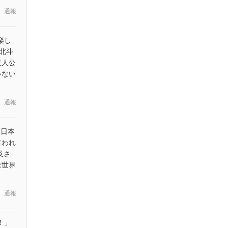
通報
楽し
北斗
主人公
ゃない
通報
人日本
言われ
及さ
末世界
通報
！」