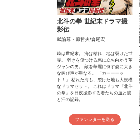
北斗の拳 世紀末ドラマ撮
影伝
武論尊・原哲夫/倉尾宏
時は世紀末。 海は枯れ、地は裂けた世
界。 弱きを傷つける悪に立ち向かう革
ジャンの男。 敵を華麗に倒す姿に大き
な叫び声が重なる。 「カーーーッ
ト！」 枯れた海も、裂けた地も大規模
なドラマセット。 これはドラマ『北斗
の拳』を日夜撮影する者たちの血と涙
と汗の記録。
ファンレターを送る