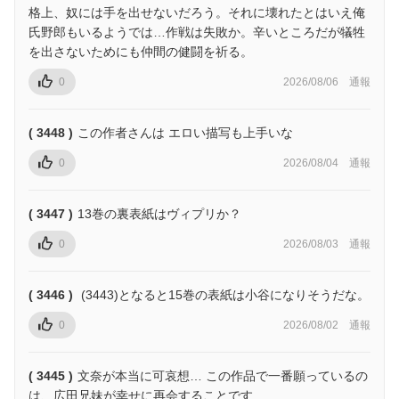
格上、奴には手を出せないだろう。それに壊れたとはいえ俺
氏野郎もいるようでは…作戦は失敗か。辛いところだが犠牲
を出さないためにも仲間の健闘を祈る。
0
2026/08/06
通報
( 3448 )
この作者さんは エロい描写も上手いな
0
2026/08/04
通報
( 3447 )
13巻の裏表紙はヴィプリか？
0
2026/08/03
通報
( 3446 )
(3443)となると15巻の表紙は小谷になりそうだな。
0
2026/08/02
通報
( 3445 )
文奈が本当に可哀想… この作品で一番願っているの
は、広田兄妹が幸せに再会することです