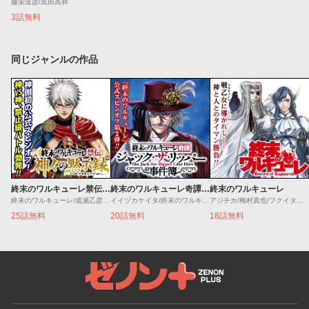
藤栄道彦/黒田高祥
3話無料
同じジャンルの作品
終末のワルキューレ禁伝 神々の黙示録
終末のワルキューレ奇譚 ジャック・ザ・リッパーの事件簿
終末のワルキューレ
終末のワルキューレ/成瀬乙彦/岡本一兵
イイヅカケイタ/終末のワルキューレ
アジチカ/梅村真也/フクイタクミ
25話無料
20話無料
18話無料
ゼノンプラス