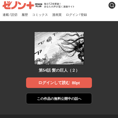
ゼノンプラス
毎日12時更新！あなたの声
検索
が届く漫画サイト
/
/
連載
読切
履歴
コミックス
漫画賞
ログイン
登録
第54話 髪の巨人（２）
ログインして読む
80pt
この作品の
無料公開中の話へ