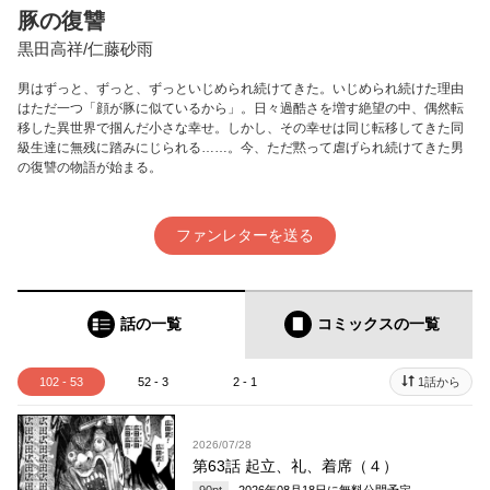
豚の復讐
黒田高祥/仁藤砂雨
男はずっと、ずっと、ずっといじめられ続けてきた。いじめられ続けた理由
はただ一つ「顔が豚に似ているから」。日々過酷さを増す絶望の中、偶然転
移した異世界で掴んだ小さな幸せ。しかし、その幸せは同じ転移してきた同
級生達に無残に踏みにじられる……。今、ただ黙って虐げられ続けてきた男
の復讐の物語が始まる。
ファンレターを送る
話の一覧
コミックス
の一覧
102 - 53
52 - 3
2 - 1
1話から
2026/07/28
第63話 起立、礼、着席（４）