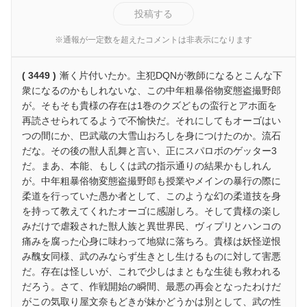
投稿する
※通報が一定数を超えたコメントは非表示になります
( 3449 )
漸く片付いたか。主犯DQNが教師になるとこんな下
衆になるのかもしれないな、この中年粗暴俗物変態盗撮野郎
が。そもそも貴様の存在は1巻のクズどもの蛮行とアホ面を
再読させられてるようで不愉快だ。それにしてもオーゴはい
つの間にか、巴武蔵の大雪山おろしを身につけたのか。流石
だな。その後の獣人乱舞と言い、正にスパロボのゲッター3
だ。まあ、本能、もしくは武の指示通りの結果かもしれん
が。中年粗暴俗物変態盗撮野郎も授業やメインの暴行の際に
柔道を行っていた愚か者として、このような幻の柔道技を身
を持って教えてくれたオーゴに感謝しろ。そして貴様の楽し
みだけで虐殺された獣人族と異世界民、ヴィプリとハンコの
痛みを腐った心身に味わって地獄に落ちろ。貴様は妖怪逆恨
み醜女同様、武のみならず生きとし生けるものに対して害悪
だ。存在は怪しいが、これで少しはまともな生徒も救われる
だろう。さて、作戦開始の瞬間、最悪の再会となったわけだ
がこの気取り屋文奈もどきが妹かどうかは別として、武の性