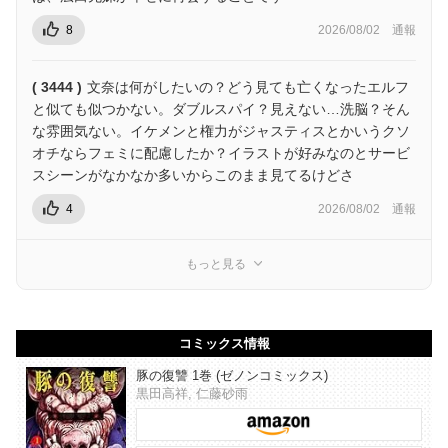
8
2026/08/02
通報
( 3444 )
文奈は何がしたいの？どう見ても亡くなったエルフ
と似ても似つかない。ダブルスパイ？見えない…洗脳？そん
な雰囲気ない。イケメンと権力がジャスティスとかいうクソ
オチならフェミに配慮したか？イラストが好みなのとサービ
スシーンがなかなか多いからこのまま見てるけどさ
4
2026/08/02
通報
もっと見る
コミックス情報
豚の復讐 1巻 (ゼノンコミックス)
黒田高祥, 仁藤砂雨