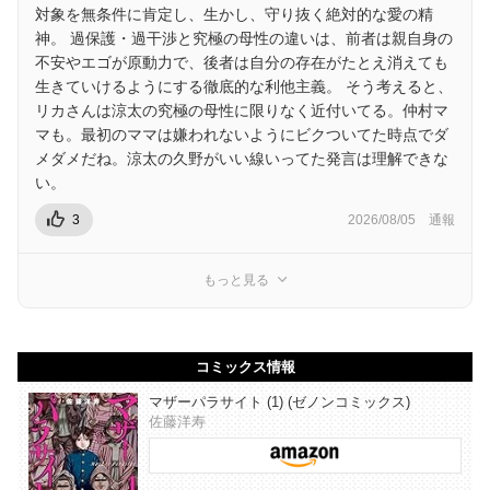
対象を無条件に肯定し、生かし、守り抜く絶対的な愛の精
神。 過保護・過干渉と究極の母性の違いは、前者は親自身の
不安やエゴが原動力で、後者は自分の存在がたとえ消えても
生きていけるようにする徹底的な利他主義。 そう考えると、
リカさんは涼太の究極の母性に限りなく近付いてる。仲村マ
マも。最初のママは嫌われないようにビクついてた時点でダ
メダメだね。涼太の久野がいい線いってた発言は理解できな
い。
3
2026/08/05
通報
もっと見る
コミックス情報
マザーパラサイト (1) (ゼノンコミックス)
佐藤洋寿