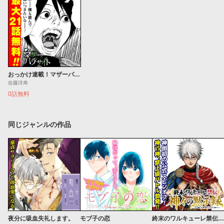
おっかけ連載！マザーパラサイト
佐藤洋寿
0話無料
同じジャンルの作品
夜分に吸血失礼します。
モブ子の恋
終末のワルキューレ禁伝 神々の黙示録