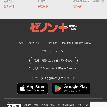
あみだむく
田村茜
終末のワルキューレ/成瀬乙彦/岡本一兵
6話無料
9話無料
4話無料
ゼノンプラス
ヘルプ
お問い合わせ
利用規約
特定商取引法に関する表記
プライバシーポリシー
取材、商品化など各種お問い合わせ
Copyright ©
Coamix Inc.
All Rights Reserved.
公式アプリを無料でダウンロード
ABJマークは、この電子書店・電子書籍配信サービスが、著作権者から