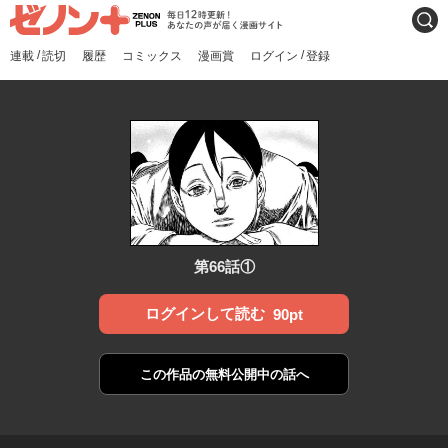
ゼノンプラス
毎日12時更新！あなたの声
検索
が届く漫画サイト
/
/
連載
読切
履歴
コミックス
漫画賞
ログイン
登録
第66話①
ログインして読む
90pt
この作品の
無料公開中の話へ