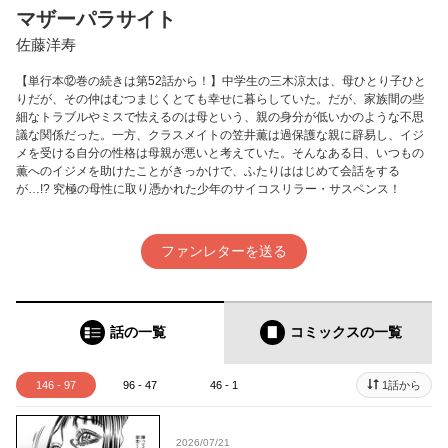
マザーパラサイト
佐藤洋寿
【単行本⑫巻の続きは第52話から！】中学生の三木涼太は、母ひとり子ひと
りだが、その仲はむつまじくとても幸せに暮らしていた。だが、家族間の些
細なトラブルやミスで怯えるのは母という、親の身分が低いかのような不思
議な関係だった。一方、クラスメイトの笠井薫は過保護な親に辟易し、イジ
メを受ける自分の性格は母親が悪いと考えていた。そんなある日、いつもの
薫へのイジメを助けたことがきっかけで、ふたりははじめて会話をする
が…!? 究極の母性に取り憑かれた少年のサイコスリラー・サスペンス！
ファンレターを送る
話の一覧
コミックス
の一覧
146 - 97
96 - 47
46 - 1
1話から
2026/07/21