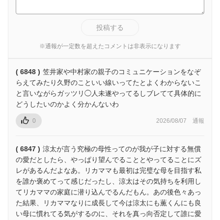
投稿する
※通報が一定数を超えたコメントは非表示になります
( 6848 )
笠井家や中村家の親子のコミュニケーションをなぞ
らえてみたり久野のこといい線いってたとよくわからないこ
と言いながらガッツリ◯人未遂やってるしブレてて具体的に
どうしたいのかよく分かんないわ
0
2026/08/07
通報
( 6847 )
涼太が言う究極の母性ってのが我が子に対する無償
の愛だとしたら、やっぱり望んでることとやってることにズ
レがあるんだよなあ。リカママも最初は完璧な母を目指す私
を誰か褒めてって感じだったし、涼太はその気持ちを利用し
てリカママの家庭に潜り込んでるんだもん。あの後色々あっ
た結果、リカママなりに成長して今は涼太にも薫くんにも良
い母に慣れてる気がするのに、それを真っ向否定して誰に愛