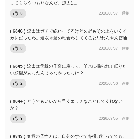
してもらうつもりなんだ、涼太は。
0
2026/08/07
通報
( 6846 )
涼太はガチで終わってるけど久野もその上をいくイ
カレだったわ。遺灰や髪の毛食わしてくると思わんやん普通
0
2026/08/07
通報
( 6845 )
涼太は母親の子宮に戻って、羊水に揺られて眠りた
い願望があったんじゃなかったっけ？
2
2026/08/06
通報
( 6844 )
どうでもいいから早くエッチなことしてくれない
か？
3
2026/08/05
通報
( 6843 )
究極の母性とは、自分のすべてを投げ打ってでも、