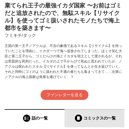
棄てられ王子の最強イカダ国家 〜お前はゴミ
だと追放されたので、無駄スキル【リサイク
ル】を使ってゴミ扱いされたモノたちで海上
都市を築きます〜
フミキチ/タック
王国の第一王子ノアクルは、不吉の象徴であるスキル【リサイクル】を持っ
ていたことを理由に、イカダ一つで海へ追放されてしまった。ほくそ笑む大
臣と第二王子から、ゴミだらけの海とイカダを領土として渡されるが、それ
は実質的な死刑だった。イカダの上で干からびて死ぬと思われていたが、ノ
アクルは呪われたスキル【リサイクル】を使ってなんとか生き延びていく。
それと同時にゴミのように扱われた不遇の者たちも集まってきて……次第に
ノアクルの海上国家は発展を遂げていく…？
ファンレターを送る
話の一覧
コミックス
の一覧