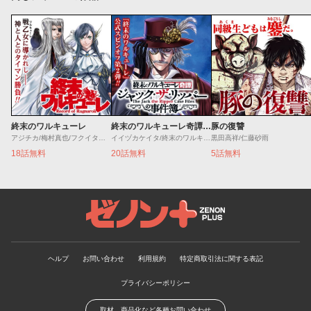
終末のワルキューレ
終末のワルキューレ奇譚 ジャック・ザ・リッパーの事件簿
豚の復讐
アジチカ/梅村真也/フクイタクミ
イイヅカケイタ/終末のワルキューレ
黒田高祥/仁藤砂雨
18話無料
20話無料
5話無料
ゼノンプラス
ヘルプ
お問い合わせ
利用規約
特定商取引法に関する表記
プライバシーポリシー
取材、商品化など各種お問い合わせ