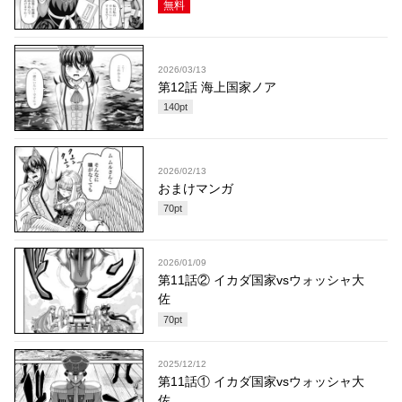
無料
2026/03/13
第12話 海上国家ノア
140
pt
2026/02/13
おまけマンガ
70
pt
2026/01/09
第11話② イカダ国家vsウォッシャ大
佐
70
pt
2025/12/12
第11話① イカダ国家vsウォッシャ大
佐