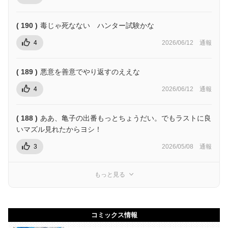
( 190 )
毒じゃ死なない ハンター試験かな
4
2026/06/12
通報
( 189 )
悪意を善意でやり返すのええな
4
2026/06/12
通報
( 188 )
ああ、亀子の出番もっとちょうだい。でもラストに良
いマズル見れたからヨシ！
3
2026/05/08
通報
もっと見る
コミックス情報