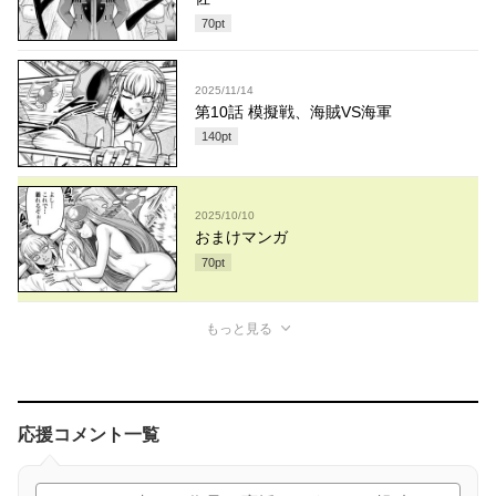
70
pt
2025/11/14
第10話 模擬戦、海賊VS海軍
140
pt
2025/10/10
おまけマンガ
70
pt
もっと見る
応援コメント一覧