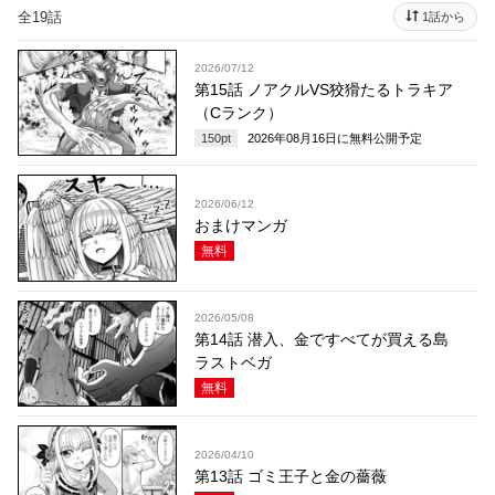
全19話
1話から
2026/07/12
第15話 ノアクルVS狡猾たるトラキア
（Cランク）
150
pt
2026年08月16日
に無料公開予定
2026/06/12
おまけマンガ
無料
2026/05/08
第14話 潜入、金ですべてが買える島
ラストベガ
無料
2026/04/10
第13話 ゴミ王子と金の薔薇