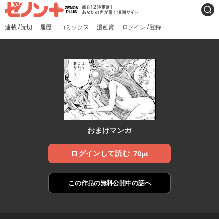
ゼノンプラス
毎日12時更新！あなたの声
検索
が届く漫画サイト
/
/
連載
読切
履歴
コミックス
漫画賞
ログイン
登録
おまけマンガ
ログインして読む
70pt
この作品の
無料公開中の話へ