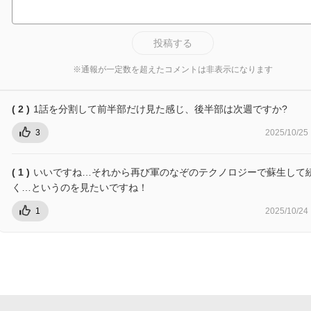
投稿する
※通報が一定数を超えたコメントは非表示になります
( 2 )
1話を分割して前半部だけ見た感じ、後半部は次週ですか?
3
2025/10/25
( 1 )
いいですね…それから再び軍のなぞのテクノロジーで蘇生して
く…というのを見たいですね！
1
2025/10/24