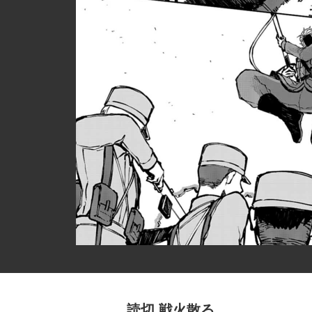
読切 戦火散る