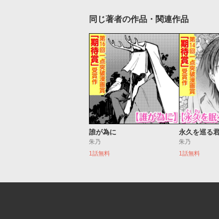
同じ著者の作品・関連作品
誰が為に
永久を巡る
朱乃
朱乃
1話無料
1話無料