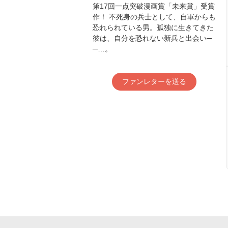
第17回一点突破漫画賞「未来賞」受賞
作！ 不死身の兵士として、自軍からも
恐れられている男。孤独に生きてきた
彼は、自分を恐れない新兵と出会い─
─…。
ファンレターを送る