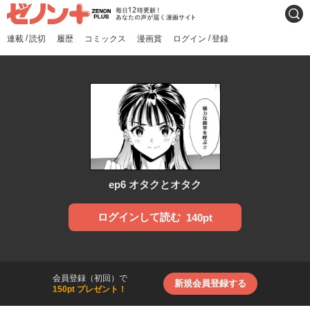
ゼノンプラス
毎日12時更新！あなたの声
検索
が届く漫画サイト
/
/
連載
読切
履歴
コミックス
漫画賞
ログイン
登録
ep6 オタクとオタク
ログインして読む
140pt
会員登録（初回）で
新規会員登録する
150pt プレゼント！