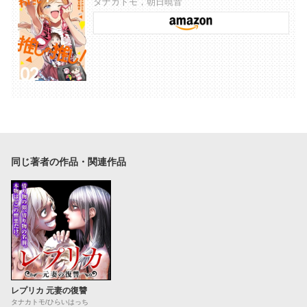
タナカトモ，朝日暁音
同じ著者の作品・関連作品
レプリカ 元妻の復讐
タナカトモ/ひらいはっち