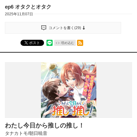
ep6 オタクとオタク
2025年11月07日
コメントを書く(
29
)
RSSフィード
ポスト
埋め込む
わたし今日から推しの推し！
タナカトモ/朝日暁音