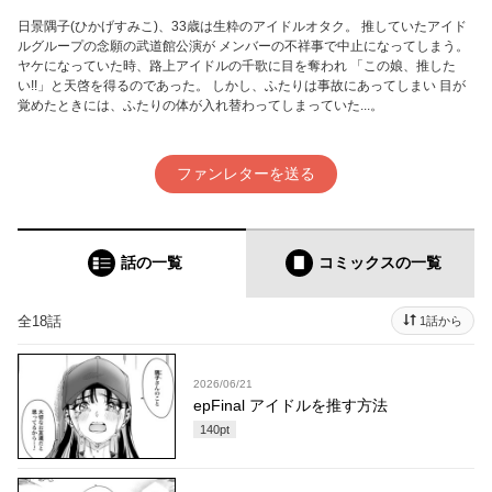
日景隅子(ひかげすみこ)、33歳は生粋のアイドルオタク。 推していたアイド
ルグループの念願の武道館公演が メンバーの不祥事で中止になってしまう。
ヤケになっていた時、路上アイドルの千歌に目を奪われ 「この娘、推した
い!!」と天啓を得るのであった。 しかし、ふたりは事故にあってしまい 目が
覚めたときには、ふたりの体が入れ替わってしまっていた...。
ファンレターを送る
話の一覧
コミックス
の一覧
全18話
1話から
2026/06/21
epFinal アイドルを推す方法
140
pt