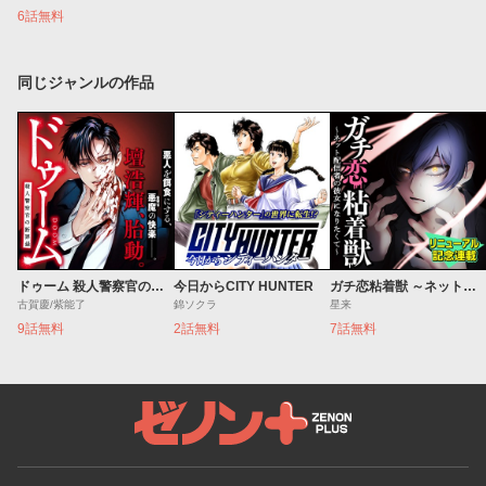
6話無料
同じジャンルの作品
ドゥーム 殺人警察官の断罪録
今日からCITY HUNTER
ガチ恋粘着獣 ～ネット配信者の彼女になりたくて～
古賀慶/紫能了
錦ソクラ
星来
9話無料
2話無料
7話無料
ゼノンプラス