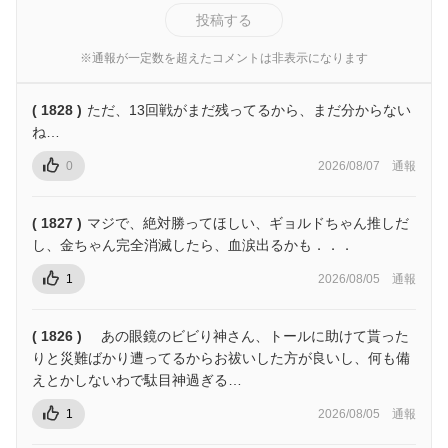
投稿する
※通報が一定数を超えたコメントは非表示になります
( 1828 )
ただ、13回戦がまだ残ってるから、まだ分からない
ね…
0
2026/08/07
通報
( 1827 )
マジで、絶対勝ってほしい、ギョルドちゃん推しだ
し、金ちゃん完全消滅したら、血涙出るかも．．．
1
2026/08/05
通報
( 1826 )
あの眼鏡のビビり神さん、トールに助けて貰った
りと災難ばかり遭ってるからお祓いした方が良いし、何も備
えとかしないわで駄目神過ぎる…
1
2026/08/05
通報