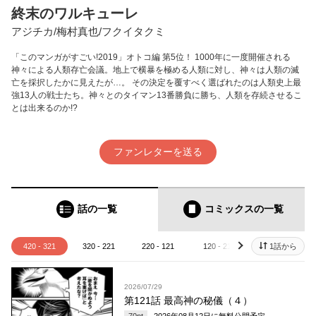
終末のワルキューレ
アジチカ/梅村真也/フクイタクミ
「このマンガがすごい!2019」オトコ編 第5位！ 1000年に一度開催される
神々による人類存亡会議。地上で横暴を極める人類に対し、神々は人類の滅
亡を採択したかに見えたが…。 その決定を覆すべく選ばれたのは人類史上最
強13人の戦士たち。神々とのタイマン13番勝負に勝ち、人類を存続させるこ
とは出来るのか!?
ファンレターを送る
話の一覧
コミックス
の一覧
420 - 321
320 - 221
220 - 121
120 - 21
20 - 1
1話から
next
2026/07/29
第121話 最高神の秘儀（４）