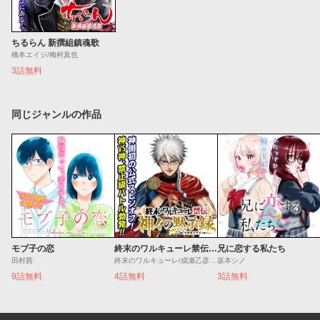
ちるらん 新撰組鎮魂歌
橋本エイジ/梅村真也
3話無料
同じジャンルの作品
モブ子の恋
終末のワルキューレ禁伝 神々の黙示録
兄に恋する私たち
田村茜
終末のワルキューレ/成瀬乙彦/岡本一兵
坂本シノ
9話無料
4話無料
3話無料