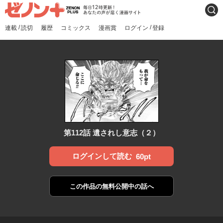
ゼノンプラス
毎日12時更新！あなたの声
検索
が届く漫画サイト
/
/
連載
読切
履歴
コミックス
漫画賞
ログイン
登録
第112話 遺されし意志（２）
ログインして読む
60pt
この作品の
無料公開中の話へ