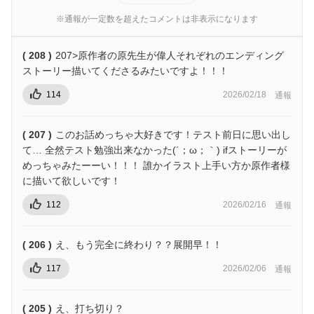
※通報が一定数を超えたコメントは非表示になります
( 208 )
207>原作者の原先生が偉人それぞれのエンディング
ストーリー描いてくださるみたいですよ！！！
114
2026/02/18
通報
( 207 )
このお話めっちゃ大好きです！テスト前日に思い出し
て… 全然テスト勉強出来なかった(´；ω；｀) ifストーリーが
めっちゃみたーーい！！！ 誰かイラスト上手い方か原作者様
に描いて欲しいです！
112
2026/02/16
通報
( 206 )
え、もう完全に終わり？？展開早！！
117
2026/02/06
通報
( 205 )
え、打ち切り？