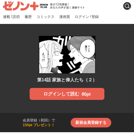
ゼノンプラス
毎日12時更新！あなたの声
検索
が届く漫画サイト
/
/
連載
読切
履歴
コミックス
漫画賞
ログイン
登録
第14話 家族と偉人たち（２）
ログインして読む
80pt
会員登録（初回）で
新規会員登録する
150pt プレゼント！