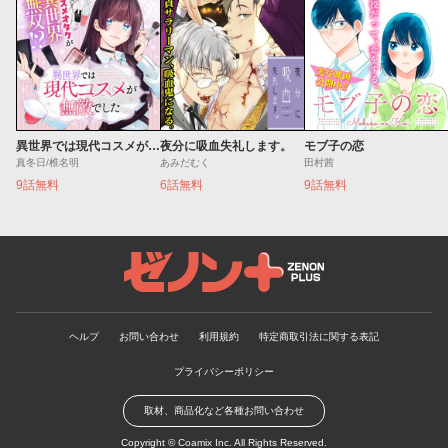
異世界では現代コスメが無敵でした
夜分に吸血失礼します。
モブ子の恋
真冬日/椎名明
あみだむく
田村茜
9話無料
6話無料
9話無料
ゼノンプラス
ヘルプ
お問い合わせ
利用規約
特定商取引法に関する表記
プライバシーポリシー
取材、商品化など各種お問い合わせ
Copyright ©
Coamix Inc.
All Rights Reserved.