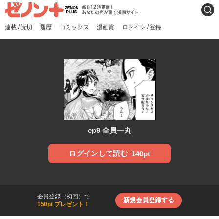
ゼノンプラス
毎日12時更新！あなたの声
検索
が届く漫画サイト
/
/
連載
読切
履歴
コミックス
漫画賞
ログイン
登録
ep9 全員一丸
ログインして読む
140pt
会員登録（初回）で
新規会員登録する
150pt プレゼント！