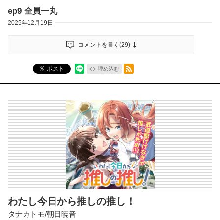
ep9 全員一丸
2025年12月19日
コメントを書く(
29
)
RSSフィード
ポスト
埋め込む
わたし今日から推しの推し！
タナカトモ/朝日暁音