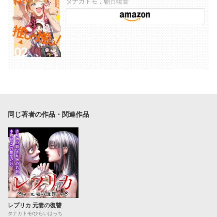
タナカトモ，朝日暁音
同じ著者の作品・関連作品
レプリカ 元妻の復讐
タナカトモ/ひらいはっち