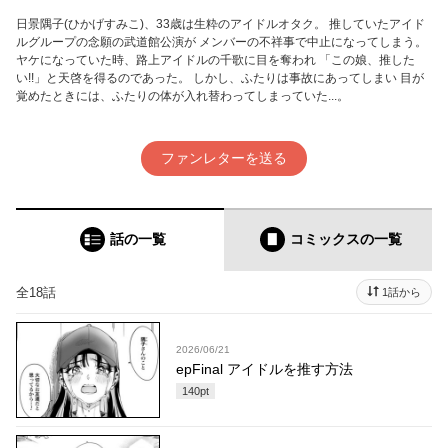
日景隅子(ひかげすみこ)、33歳は生粋のアイドルオタク。 推していたアイド
ルグループの念願の武道館公演が メンバーの不祥事で中止になってしまう。
ヤケになっていた時、路上アイドルの千歌に目を奪われ 「この娘、推した
い!!」と天啓を得るのであった。 しかし、ふたりは事故にあってしまい 目が
覚めたときには、ふたりの体が入れ替わってしまっていた...。
ファンレターを送る
話の一覧
コミックス
の一覧
全18話
1話から
2026/06/21
epFinal アイドルを推す方法
140
pt