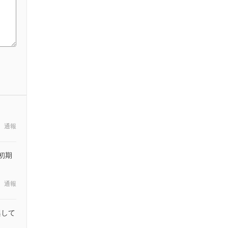
通報
初期
通報
興して