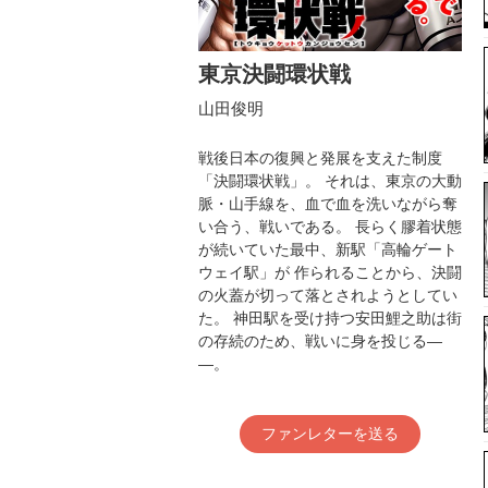
東京決闘環状戦
山田俊明
戦後日本の復興と発展を支えた制度
「決闘環状戦」。 それは、東京の大動
脈・山手線を、血で血を洗いながら奪
い合う、戦いである。 長らく膠着状態
が続いていた最中、新駅「高輪ゲート
ウェイ駅」が 作られることから、決闘
の火蓋が切って落とされようとしてい
た。 神田駅を受け持つ安田鯉之助は街
の存続のため、戦いに身を投じる―
―。
ファンレターを送る