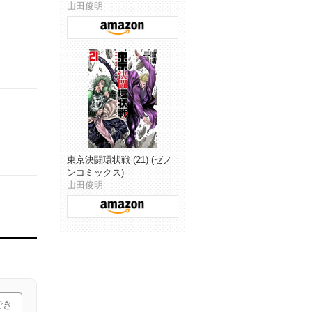
山田俊明
東京決闘環状戦 (21) (ゼノ
ンコミックス)
山田俊明