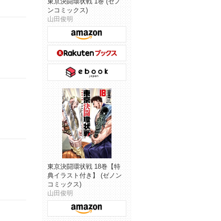
東京決闘環状戦 1巻 (ゼノ
ンコミックス)
山田俊明
東京決闘環状戦 18巻【特
典イラスト付き】 (ゼノン
コミックス)
山田俊明