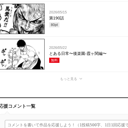
2026/05/15
第190話
80
pt
2026/05/22
とある日常〜後楽園-霞ヶ関編〜
無料
もっと見る
応援コメント一覧