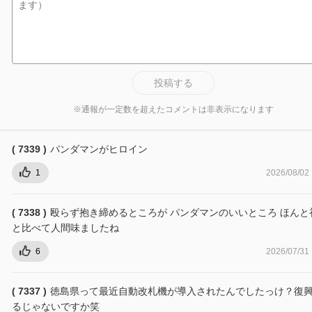
投稿する
※通報が一定数を超えたコメントは非表示になります
( 7339 )
パンダマンがヒロイン
1
2026/08/02
( 7338 )
殴らず抱き締めるところが パンダマンのいいところ ほんと
と比べて人間味ましたね
6
2026/07/31
( 7337 )
徳島県って最近自動改札機が導入されたんでしたっけ？復
るじゃないですか笑