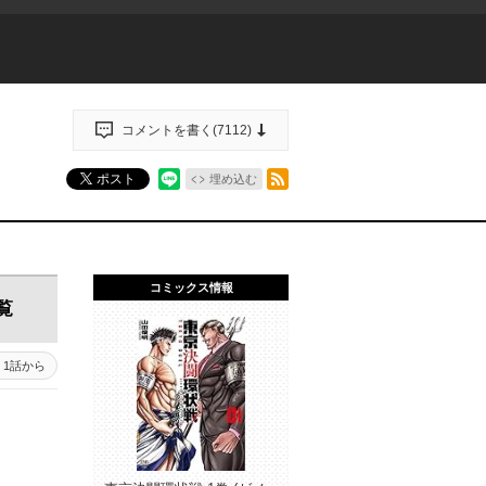
コメントを書く(
7112
)
RSSフィード
ポスト
埋め込む
コミックス情報
覧
1話から