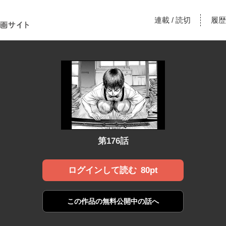
！あな
連載
読切
履歴
/
漫画サ
第176話
80pt
ログインして読む
この作品の
無料公開中の話へ