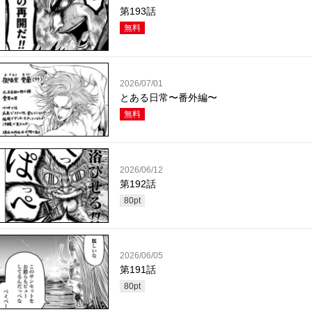
第193話
無料
2026/07/01
とある日常〜番外編〜
無料
2026/06/12
第192話
80
pt
2026/06/05
第191話
80
pt