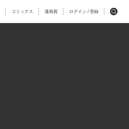
コミックス
漫画賞
ログイン
登録
/
検
索