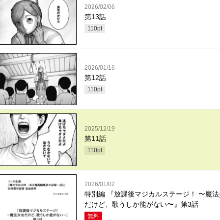
2026/02/06
第13話
110
pt
2026/01/16
第12話
110
pt
2025/12/19
第11話
110
pt
2026/01/02
特別編 『放課後マジカルステージ！ 〜魔法
だけど、歌うしか能がない〜』第3話
無料