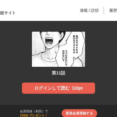
！あな
連載
読切
履歴
/
漫画サ
第11話
110pt
ログインして読む
会員登録（初回）で
新規会員登録する
150pt プレゼント！