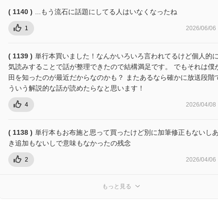
( 1140 )
...もう流石に話題にしてる人はいなくなったね
1
2026/06/06
( 1139 )
単行本買いました！なんかいろいろ言われてるけど個人的
気読みすることで話が整理できたので結構満足です。 でもそれは僕
田を知ったのが最近だからなのかも？ またあるなら確かに放送段階
ういう解説的な話が読めたらなと思います！
4
2026/04/08
( 1138 )
単行本もお布施と思って買ったけど別に加筆修正もないし
き追加もないしで意味もなかったの残念
2
2026/04/06
もっと見る