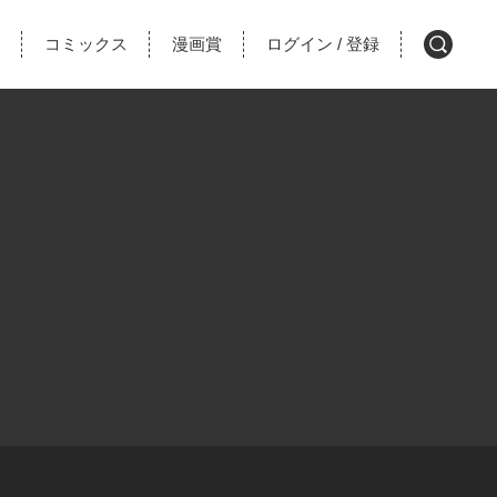
コミックス
漫画賞
ログイン
登録
/
検
索