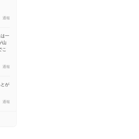
通報
には一
が山
でこ
通報
あとが
通報