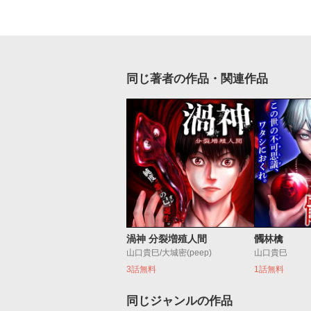
同じ著者の作品・関連作品
渦神 分裂増殖人間
髑林檎
山口貴巳/大城密(peep)
山口貴巳
3話無料
1話無料
同じジャンルの作品