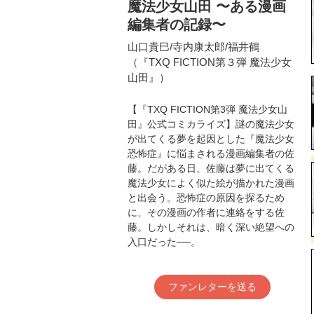
魔法少女山田 〜ある漫画
編集者の記録〜
山口貴巳/寺内康太郎/福井鶴
（『TXQ FICTION第３弾 魔法少女
山田』）
【『TXQ FICTION第3弾 魔法少女山
田』公式コミカライズ】謎の魔法少女
が出てくる夢を起因とした『魔法少女
恐怖症』に悩まされる漫画編集者の佐
藤。だがある日、佐藤は夢に出てくる
魔法少女によく似た絵が描かれた漫画
と出会う。恐怖症の原因を探るため
に、その漫画の作者に連絡をする佐
藤。しかしそれは、暗く深い絶望への
入口だった──。
ファンレターを送る