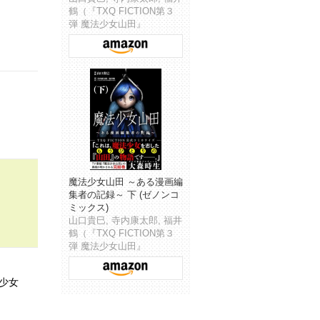
鶴（『TXQ FICTION第３
弾 魔法少女山田』
魔法少女山田 ～ある漫画編
集者の記録～ 下 (ゼノンコ
ミックス)
山口貴巳, 寺内康太郎, 福井
鶴（『TXQ FICTION第３
弾 魔法少女山田』
少女