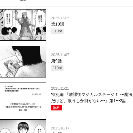
2025/12/05
第10話
110
pt
2025/11/07
第9話
110
pt
2025/11/21
特別編 『放課後マジカルステージ！ 〜魔法
だけど、歌うしか能がない〜』第1〜2話
無料
2025/10/17