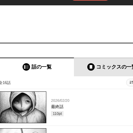
話の一覧
コミックス
の一
全16話
2026/02/20
最終話
110
pt