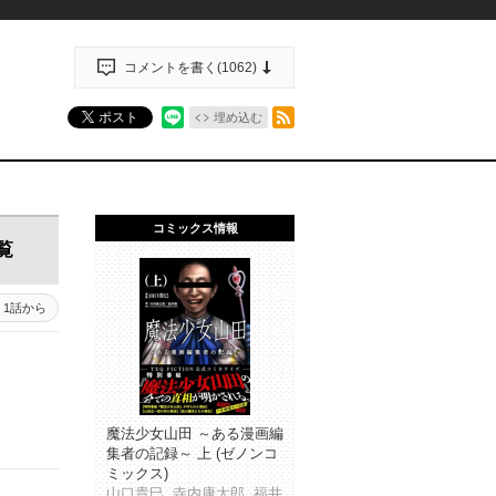
コメントを書く(
1062
)
RSSフィード
ポスト
埋め込む
コミックス情報
覧
1話から
魔法少女山田 ～ある漫画編
集者の記録～ 上 (ゼノンコ
ミックス)
山口貴巳, 寺内康太郎, 福井