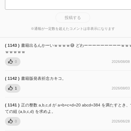
投稿する
※通報が一定数を超えたコメントは非表示になります
( 1143 )
書籍出るんかーいｗｗｗｗ😅 どわーーーーーーーーーｗｗ
ｗｗｗｗｗ
0
2026/08/08
( 1142 )
書籍版発表祈念カキコ。
1
2026/08/03
( 1141 )
正の整数 a,b,c,d が a+b+c+d=20 abcd=384 を満たすとき
ての組 (a,b,c,d) を求めよ。
0
2026/06/28