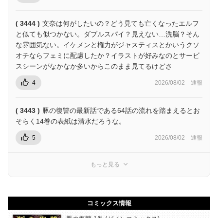
( 3444 )
文奈は何がしたいの？どう見ても亡くなったエルフ
と似ても似つかない。ダブルスパイ？見えない…洗脳？そん
な雰囲気ない。イケメンと権力がジャスティスとかいうクソ
オチならフェミに配慮したか？イラストが好みなのとサービ
スシーンがなかなか多いからこのまま見てるけどさ
4
2026/08/02
通報
( 3443 )
豚の復讐の最新話である64話の流れを踏まえるとお
そらく14巻の表紙は清水だろうな。
5
2026/08/02
通報
もっと見る
コミックス情報