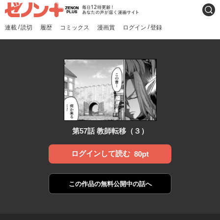
ゼノンプラス
毎日12時更新！あなたの声
検索
が届く漫画サイト
/
/
連載
読切
履歴
コミックス
漫画賞
ログイン
登録
第57話 教師転移（３）
ログインして読む
80pt
この作品の
無料公開中の話へ