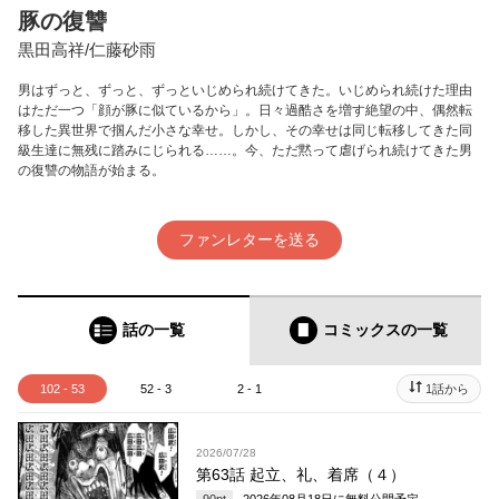
豚の復讐
黒田高祥/仁藤砂雨
男はずっと、ずっと、ずっといじめられ続けてきた。いじめられ続けた理由
はただ一つ「顔が豚に似ているから」。日々過酷さを増す絶望の中、偶然転
移した異世界で掴んだ小さな幸せ。しかし、その幸せは同じ転移してきた同
級生達に無残に踏みにじられる……。今、ただ黙って虐げられ続けてきた男
の復讐の物語が始まる。
ファンレターを送る
話の一覧
コミックス
の一覧
102 - 53
52 - 3
2 - 1
1話から
2026/07/28
第63話 起立、礼、着席（４）