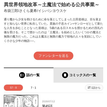
異世界領地改革～土魔法で始める公共事業～
布袋三郎/さくら夏希/イシバシヨウスケ
通り魔から少女を助けるために命を落としてしまった土田道雄は、目を覚ま
すと知らない世界に転生していた。貴族の子息カイン=サンローゼとして新た
な人生を歩むこととなった道雄は、5歳のある日スキルを授かるための洗礼の
儀を受ける。そこで授かったのは「土魔法」を始めとしたいくつかの魔法と
無限の魔力だった。これは土魔法と無限の魔力で領地の人々を笑顔にしてい
く小さな少年の物語──。
ファンレターを送る
話の一覧
コミックス
の一覧
57 - 8
7 - 1
1話から
2026/07/12
第45話