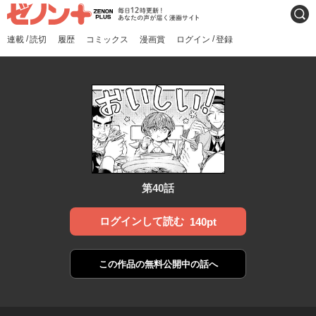
ゼノンプラス
毎日12時更新！あなたの声
検索
が届く漫画サイト
/
/
連載
読切
履歴
コミックス
漫画賞
ログイン
登録
第40話
ログインして読む
140pt
この作品の
無料公開中の話へ