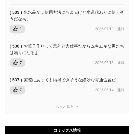
( 539 )
水水晶か…使用方法にもよるけど水道代わりに使えそ
うだなぁ。
1
2026/07/13
通報
( 538 )
お菓子作りって意外と力仕事だからムキムキな男たち
は頼りになるよ
7
2026/06/15
通報
( 537 )
実際にあっても納得できそうな絶妙な貫通位置だ
7
2026/06/14
通報
もっと見る
コミックス情報