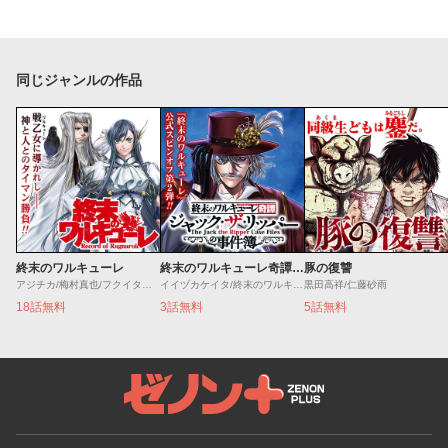
同じジャンルの作品
終末のワルキューレ
終末のワルキューレ奇譚 ジャック・ザ・リッパーの事件簿
豚の復讐
アジチカ/梅村真也/フクイタクミ
イイヅカケイタ/終末のワルキューレ
黒田高祥/仁藤砂雨
18話無料
3話無料
5話無料
ゼノンプラス