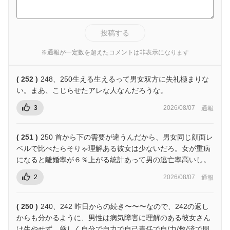
投稿する
※通報が一定数を超えたコメントは非表示になります
( 252 )
248、250生える生えるって男女双方に失礼極まりな
い。まあ、こじらせたアレな人なんだろうな。
3
2026/08/07
通報
( 251 )
250 首から下の需要が違うんだから、男女同じ顔面レ
ベルで比べたらそりゃ理解ある彼女は少ないだろ。女が重病
になると離婚率が６％上がる統計あって男の逃亡率高いし。
2
2026/08/07
通報
( 250 )
240、242 昨日からの続き〜〜〜なので、242の返し
からも分かるように、男性は病気障害に理解のある彼女さん
は生やせず、厳しく自分で自力で自己責任で自/力/救/済で周