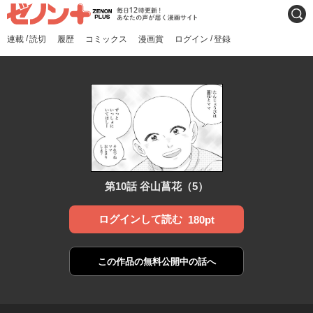
ゼノンプラス
毎日12時更新！あなたの声
検索
が届く漫画サイト
/
/
連載
読切
履歴
コミックス
漫画賞
ログイン
登録
第10話 谷山菖花（5）
ログインして読む
180pt
この作品の
無料公開中の話へ