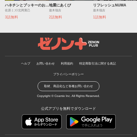
ハネチンとブッキーのお子さま診療録
地震にあくび
リフレッシュNUMA
佐原ミズ/北岡寛己
遊木哉吉
遊木哉吉
3話無料
2話無料
1話無料
ゼノンプラス
ヘルプ
お問い合わせ
利用規約
特定商取引法に関する表記
プライバシーポリシー
取材、商品化など各種お問い合わせ
Copyright ©
Coamix Inc.
All Rights Reserved.
公式アプリを無料でダウンロード