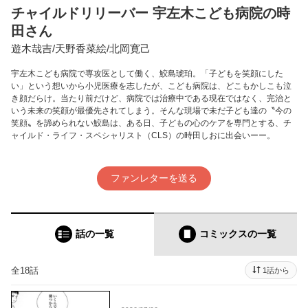
チャイルドリリーバー 宇左木こども病院の時
田さん
遊木哉吉/天野香菜絵/北岡寛己
宇左木こども病院で専攻医として働く、鮫島琥珀。「子どもを笑顔にした
い」という想いから小児医療を志したが、こども病院は、どこもかしこも泣
き顔だらけ。当たり前だけど、病院では治療中である現在ではなく、完治と
いう未来の笑顔が最優先されてしまう。そんな現場で未だ子ども達の〝今の
笑顔〟を諦められない鮫島は、ある日、子どもの心のケアを専門とする、チ
ャイルド・ライフ・スペシャリスト（CLS）の時田しおに出会いーー。
ファンレターを送る
話の一覧
コミックス
の一覧
全18話
1話から