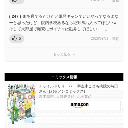
1
2026/08/06
通報
( 247 )
まあ寝てるだけだと風呂キャンでいいやってなるよな
ーと思ったけど、院内学校あるなら絶対風呂入ってほしいｗ
そして大部屋で頻繁にボイチャは勘弁してほしい……。
5
2026/08/03
通報
もっと見る
コミックス情報
チャイルドリリーバー 宇左木こども病院の時田
さん (1) (ゼノンコミックス)
遊木哉吉, 天野香菜絵, 北岡寛己