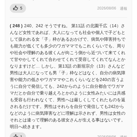
5
2026/08/06
通報
( 248 )
240、242 そうですね。 第11話 の北園千広（14）さ
んなど女性であれば、大人になっても社会や個人で子どもと
して扱われる女「子」枠があるおかげで、病気や障害持ちで
も能力が低くても多少のワガママでもこれくらいでも、周り
や社会や理解のある彼くんが向こう側から近づいて来てくれ
て甘やかしてくれて合わせてくれて受容してくれてなんとか
なりますけど… しかし、第13話 の新垣宗介（13）さんなど
男性は大人になっても男「子」枠などはなく、自分の病気障
害や能力の低さやワガママやこれくらいなどを240の言うよ
うに自分で発信しても、242からのように自分都合でワガマ
マだとか自分で乗り越えろとかのように女性みたいには共感
も受容も行われなくて、男性へは厳しくしてくれたものを返
されるだけです。男性はそれらを自分で発信しても242から
などのように病気障害などに理解は示されず、男性は女性の
それとは違って理解のある彼女さんが生える事はないです。
明日へ続きます。