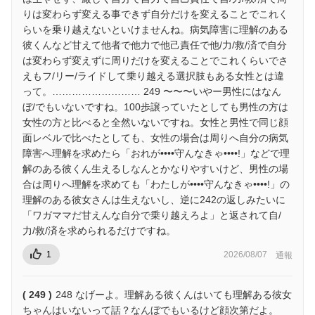
りは変わらず変える事できず自分だけを変えることでこれく
らいを乗り越えないといけませんね。病気障害に理解のある
彼くんなど甘えて他者で他力で他己責任で他/力/救/済で自分
は変わらず変えずに周りだけを変えることでこれくらいでさ
えもフ/リー/ライドして乗り越える選択肢もある女性とは違
って。……………………… 249 〜〜〜いやー男性にはなん
ぼ/でもいないですね。100歩譲っていたとしても男性の方は
女性の方と比べると全然いないですね。女性と男性で同じ顔
面レベルで比べたとしても、女性の場合は周りへ自分の病気
障害へ理解を求めたら「おれが••••守んなきゃ••••!」などで理
解のある彼くん生えるしなんとかなりやすいけど、男性の場
合は周りへ理解を求めても「わたしが••••守んなきゃ••••!」の
理解のある彼女さんは生えないし、逆に242の返しみたいに
「ワガママだ甘えんな自分で乗り越えろよ」と返されて自/
力/救/済を求められるだけですね。
1
2026/08/07
通報
( 249 )
248 なげーよ。理解ある彼くんはいても理解ある彼女
ちゃんはいないって話？なんぼでもいるけど顔次第だよ。