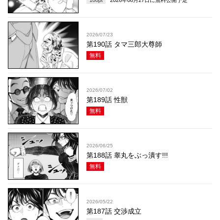
100
pt
2026年08月27日
に無料公開予定
2026/07/23
第190話 タマ三郎大尊師
無料
2026/07/02
第189話 性獣
無料
2026/06/25
第188話 睾丸をぶっ潰す!!!
無料
2026/05/22
第187話 交渉成立