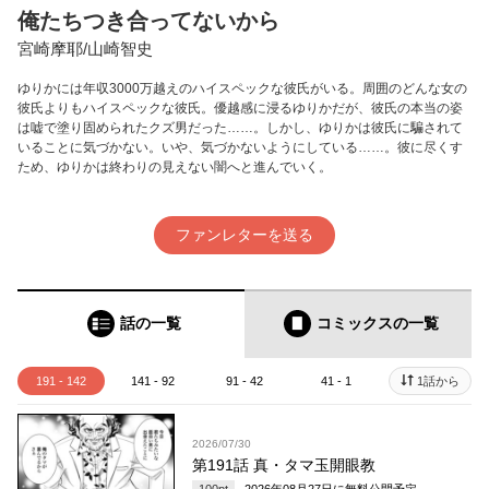
俺たちつき合ってないから
宮崎摩耶/山崎智史
ゆりかには年収3000万越えのハイスペックな彼氏がいる。周囲のどんな女の
彼氏よりもハイスペックな彼氏。優越感に浸るゆりかだが、彼氏の本当の姿
は嘘で塗り固められたクズ男だった……。しかし、ゆりかは彼氏に騙されて
いることに気づかない。いや、気づかないようにしている……。彼に尽くす
ため、ゆりかは終わりの見えない闇へと進んでいく。
ファンレターを送る
話の一覧
コミックス
の一覧
191 - 142
141 - 92
91 - 42
41 - 1
1話から
2026/07/30
第191話 真・タマ玉開眼教