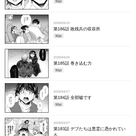
90
pt
2026/05/15
第186話 敗残兵の収容所
90
pt
2026/04/24
第185話 巻き込む力
90
pt
2026/04/17
第184話 全部嘘です
90
pt
2026/03/27
第183話 デブたちは悪霊に憑かれてい
る