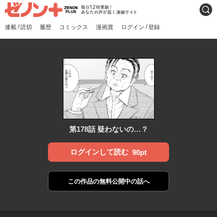
ゼノンプラス
毎日12時更新！あなたの声
検索
が届く漫画サイト
/
/
連載
読切
履歴
コミックス
漫画賞
ログイン
登録
第178話 疑わないの…？
ログインして読む
90pt
この作品の
無料公開中の話へ