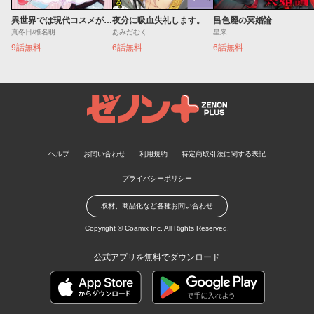
異世界では現代コスメが無敵でした
夜分に吸血失礼します。
呂色麗の冥婚論
真冬日/椎名明
あみだむく
星来
9話無料
6話無料
6話無料
ゼノンプラス
ヘルプ
お問い合わせ
利用規約
特定商取引法に関する表記
プライバシーポリシー
取材、商品化など各種お問い合わせ
Copyright ©
Coamix Inc.
All Rights Reserved.
公式アプリを無料でダウンロード