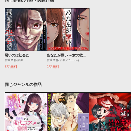
同じ著者の作品・関連作品
悪いのは社会だ
あなたが嫌い ～女の欲望と嫉妬の渦～
宮崎摩耶/夢弥
宮崎摩耶/オギノユーヘイ
3話無料
1話無料
同じジャンルの作品