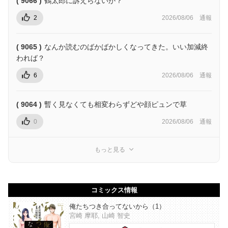
( 9066 )
鶴太郎に訴えらないか？
2
2026/08/06
通報
( 9065 )
なんか読むのばかばかしくなってきた。いい加減終
われば？
6
2026/08/06
通報
( 9064 )
暫く見なくても相変わらずどや顔ピュンで草
0
2026/08/06
通報
もっと見る
コミックス情報
俺たちつき合ってないから（1）
宮崎 摩耶, 山崎 智史