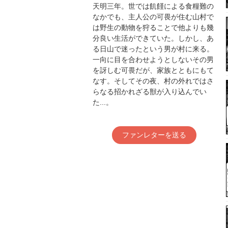
天明三年。世では飢饉による食糧難の
なかでも、主人公の可畏が住む山村で
は野生の動物を狩ることで他よりも幾
分良い生活ができていた。しかし、あ
る日山で迷ったという男が村に来る。
一向に目を合わせようとしないその男
を訝しむ可畏だが、家族とともにもて
なす。そしてその夜、村の外れではさ
らなる招かれざる獣が入り込んでい
た...。
ファンレターを送る