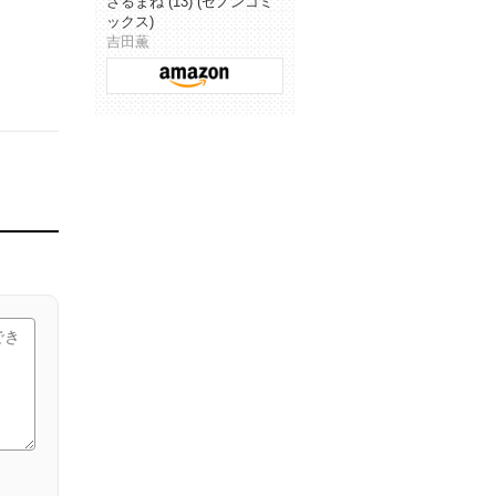
さるまね (13) (ゼノンコミ
ックス)
吉田薫