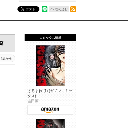
RSSフィード
ポスト
埋め込む
コミックス情報
覧
1話から
さるまね (1) (ゼノンコミッ
クス)
吉田薫