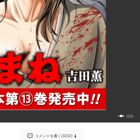
移動
コメントを書く(
3232
)