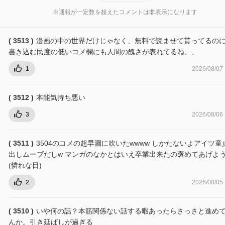
※通報が一定数を超えたコメントは非表示になります
( 3513 )
漫画の中の世界だけじゃなく、無料で読ませて貰ってるの
書き込む民度の低いコメ欄にも人間の醜さが表れてるね、、
1
2026/08/07
( 3512 )
本能気持ち悪い
3
2026/08/06
( 3511 )
3504のコメの超早漏に吹いたwwww しかたないよアイツ童
出しムーブだしw マンガのなかとはいえ卒業出来たの褒めてあげよ
(憐れな目)
2
2026/08/05
( 3510 )
いや何の話？本筋関係ない話する暇あったらさっさと進め
んか。引き延ばしが過ぎる