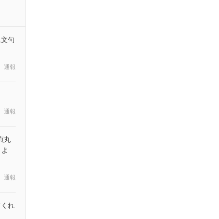
に文句
通報
通報
貞丸
うよ
通報
てくれ