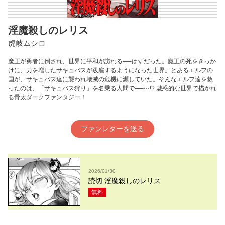
淫魔殺しのレリス
虎岐ムシロ
魔王が勇者に倒され、世界に平和が訪れる──はずだった。魔王の死をきっか
けに、力を増したサキュバスが跋扈するようになった世界。とあるエルフの
国が、サキュバス達に襲われ壊滅の危機に瀕していた。そんなエルフ達を救
ったのは、「サキュバス狩り」を名乗る人間で──⋯!? 魅惑的な世界で描かれ
る骨太ダークファンタジー！
ファンレターを送る
2026/01/30
読切 淫魔殺しのレリス
無料