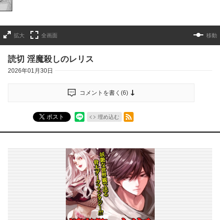
拡大
全画面
移動
読切 淫魔殺しのレリス
2026年01月30日
コメントを書く(
6
)
RSSフィード
ポスト
埋め込む