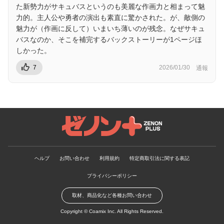
た新勢力がサキュバスというのも美麗な作画力と相まって魅
力的。主人公や勇者の演出も素直に驚かされた。が、敵側の
魅力が（作画に反して）いまいち薄いのが残念。なぜサキュ
バスなのか、そこを補完するバックストーリーが1ページほ
しかった。
7
2026/01/30
通報
ゼノンプラス
ヘルプ
お問い合わせ
利用規約
特定商取引法に関する表記
プライバシーポリシー
取材、商品化など各種お問い合わせ
Copyright ©
Coamix Inc.
All Rights Reserved.