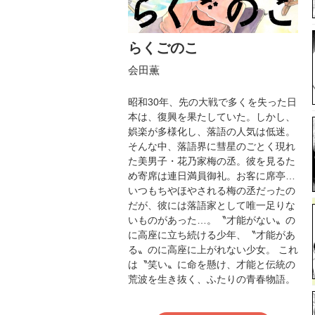
らくごのこ
会田薫
昭和30年、先の大戦で多くを失った日
本は、復興を果たしていた。しかし、
娯楽が多様化し、落語の人気は低迷。
そんな中、落語界に彗星のごとく現れ
た美男子・花乃家梅の丞。彼を見るた
め寄席は連日満員御礼。お客に席亭…
いつもちやほやされる梅の丞だったの
だが、彼には落語家として唯一足りな
いものがあった…。〝才能がない〟の
に高座に立ち続ける少年、〝才能があ
る〟のに高座に上がれない少女。 これ
は〝笑い〟に命を懸け、才能と伝統の
荒波を生き抜く、ふたりの青春物語。