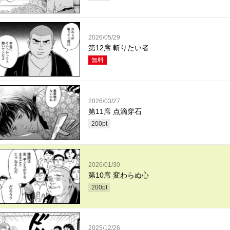
2026/05/29
第12席 斬りたい者
無料
2026/03/27
第11席 点滴穿石
200
pt
2026/01/30
第10席 変わらぬ心
200
pt
2025/12/26