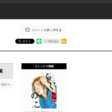
コメントを書く(
99
)
RSSフィード
ポスト
埋め込む
コミックス情報
覧
1話から