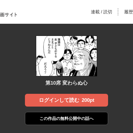
！あな
連載
読切
履歴
/
漫画サ
第10席 変わらぬ心
200pt
ログインして読む
この作品の
無料公開中の話へ