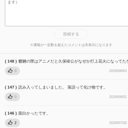
投稿する
※通報が一定数を超えたコメントは非表示になります
( 148 )
魍魎の匣はアニメだと久保竣公がなぜか打上花火になってた
0
2026/08/03
( 147 )
読み入ってしまいました。 落語って化け物です。
0
2026/08/01
( 146 )
面白かったです。
2
2026/07/30