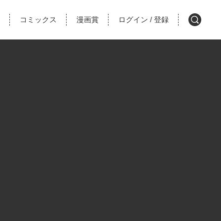
コミックス
漫画賞
ログイン
登録
/
検
索