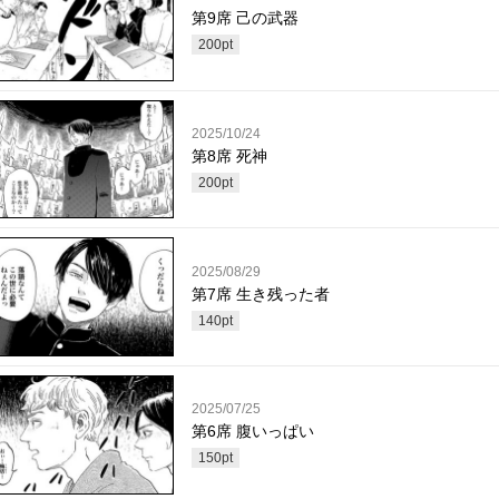
第9席 己の武器
200
pt
2025/10/24
第8席 死神
200
pt
2025/08/29
第7席 生き残った者
140
pt
2025/07/25
第6席 腹いっぱい
150
pt