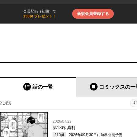
会員登録（初回）で
新規会員登録する
150pt プレゼント！
話の一覧
コミックス
の一
全14話
2026/07/29
第13席 真打
210
pt
2026年09月30日
に無料公開予定