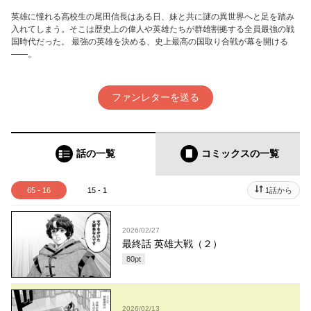
英雄に憧れる高校生の尾田信長はある日、妹と共に謎の異世界へと足を踏み
入れてしまう。そこは歴史上の偉人や英雄たちが群雄割拠する全員最強の戦
国時代だった。 最強の英雄を決める、史上最高の国取り合戦が幕を開ける
——。
ファンレターを送る
話の一覧
コミックス
の一覧
65 - 16
15 - 1
1話から
2026/02/27
最終話 英雄大戦（２）
80
pt
2026/02/13