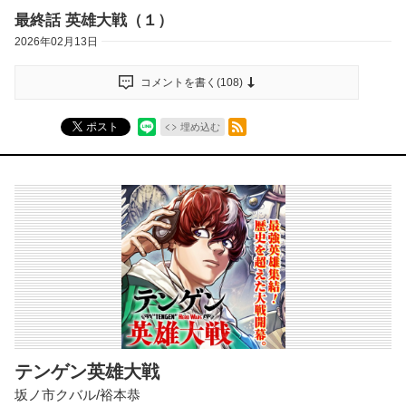
最終話 英雄大戦（１）
2026年02月13日
コメントを書く(
108
)
RSSフィード
ポスト
埋め込む
テンゲン英雄大戦
坂ノ市クバル/裕本恭