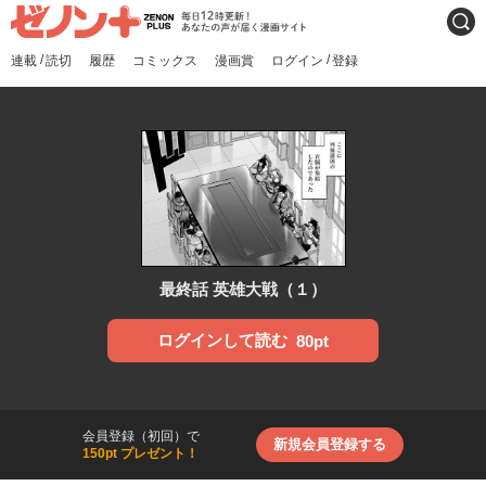
ゼノンプラス
毎日12時更新！あなたの声
検索
が届く漫画サイト
/
/
連載
読切
履歴
コミックス
漫画賞
ログイン
登録
最終話 英雄大戦（１）
ログインして読む
80pt
会員登録（初回）で
新規会員登録する
150pt プレゼント！