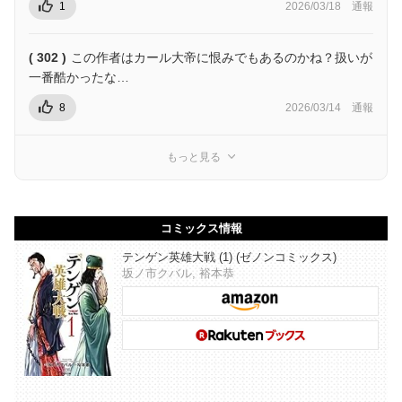
1
2026/03/18
通報
( 302 )
この作者はカール大帝に恨みでもあるのかね？扱いが
一番酷かったな…
8
2026/03/14
通報
もっと見る
コミックス情報
テンゲン英雄大戦 (1) (ゼノンコミックス)
坂ノ市クバル, 裕本恭