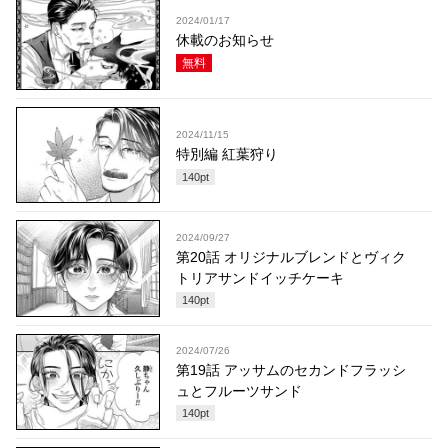
2024/01/17
休載のお知らせ
無料
2024/11/15
特別編 紅葉狩り
140
pt
2024/09/27
第20話 オリジナルブレンドとヴィク
トリアサンドイッチケーキ
140
pt
2024/07/26
第19話 アッサムのセカンドフラッシ
ュとフルーツサンド
140
pt