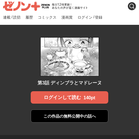
ゼノンプラス
毎日12時更新！あなたの声
検索
が届く漫画サイト
/
/
連載
読切
履歴
コミックス
漫画賞
ログイン
登録
第3話 ディンブラとマドレーヌ
ログインして読む
140pt
この作品の
無料公開中の話へ