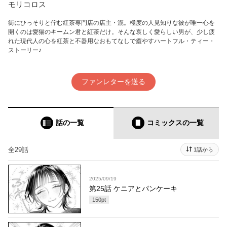
モリコロス
街にひっそりと佇む紅茶専門店の店主・瀧。極度の人見知りな彼が唯一心を
開くのは愛猫のキームン君と紅茶だけ。そんな哀しく愛らしい男が、少し疲
れた現代人の心を紅茶と不器用なおもてなしで癒やすハートフル・ティー・
ストーリー♪
ファンレターを送る
話の一覧
コミックス
の一覧
全29話
1話から
2025/09/19
第25話 ケニアとパンケーキ
150
pt