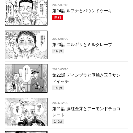
2025/07/18
第24話 ルフナとパウンドケーキ
無料
2025/06/20
第23話 ニルギリとミルクレープ
140
pt
2025/05/16
第22話 ディンブラと厚焼き玉子サン
ドイッチ
140
pt
2024/12/20
第21話 滇紅金芽とアーモンドチョコ
レート
140
pt