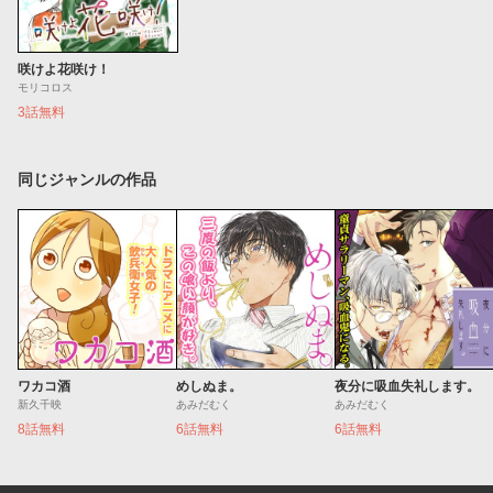
咲けよ花咲け！
モリコロス
3話無料
同じジャンルの作品
ワカコ酒
めしぬま。
夜分に吸血失礼します。
新久千映
あみだむく
あみだむく
8話無料
6話無料
6話無料