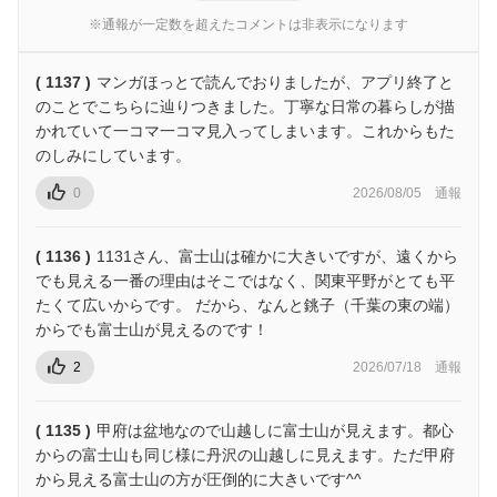
※通報が一定数を超えたコメントは非表示になります
( 1137 )
マンガほっとで読んでおりましたが、アプリ終了と
のことでこちらに辿りつきました。丁寧な日常の暮らしが描
かれていて一コマ一コマ見入ってしまいます。これからもた
のしみにしています。
0
2026/08/05
通報
( 1136 )
1131さん、富士山は確かに大きいですが、遠くから
でも見える一番の理由はそこではなく、関東平野がとても平
たくて広いからです。 だから、なんと銚子（千葉の東の端）
からでも富士山が見えるのです！
2
2026/07/18
通報
( 1135 )
甲府は盆地なので山越しに富士山が見えます。都心
からの富士山も同じ様に丹沢の山越しに見えます。ただ甲府
から見える富士山の方が圧倒的に大きいです^^