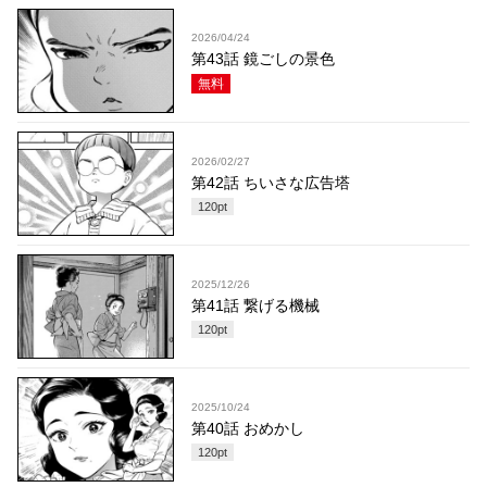
2026/04/24
第43話 鏡ごしの景色
無料
2026/02/27
第42話 ちいさな広告塔
120
pt
2025/12/26
第41話 繋げる機械
120
pt
2025/10/24
第40話 おめかし
120
pt