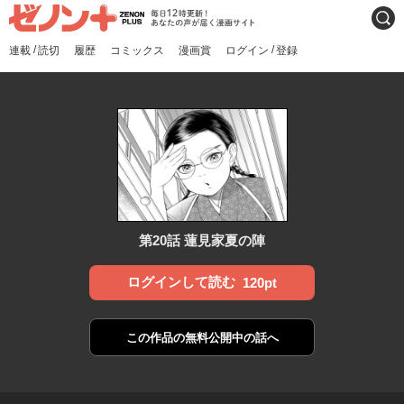
ゼノンプラス
毎日12時更新！あなたの声
検索
が届く漫画サイト
/
/
連載
読切
履歴
コミックス
漫画賞
ログイン
登録
第20話 蓮見家夏の陣
ログインして読む
120pt
この作品の
無料公開中の話へ