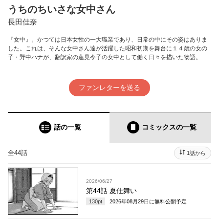
うちのちいさな女中さん
長田佳奈
『女中』。かつては日本女性の一大職業であり、日常の中にその姿はありま
した。これは、そんな女中さん達が活躍した昭和初期を舞台に１４歳の女の
子・野中ハナが、翻訳家の蓮見令子の女中として働く日々を描いた物語。
ファンレターを送る
話の一覧
コミックス
の一覧
全44話
1話から
2026/06/27
第44話 夏仕舞い
130
pt
2026年08月29日
に無料公開予定