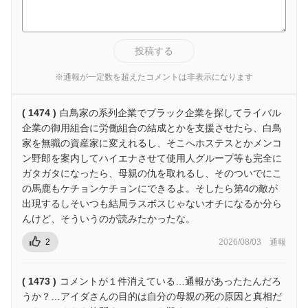
投稿する
※通報が一定数を超えたコメントは非表示になります
( 1474 )
白鳥家の系列企業でブラック企業を探してライバル
企業の御用組合に労働組合の結成とかを支援させたら、白鳥
家を無職の資産家に変えれるし、そこへホステスとかメンコ
ン野郎を案内してハイエナさせて使用人グループ等も完全に
ガタガタになったら、母親の仇を取れるし、そのついでにこ
の馬鹿もケチョンケチョンにできるよ。そしたら第4の敵が
出現するしそいつも結局ラスボスじゃないオチになるか分ら
んけど、そういうのが読みたかったな。
2
2026/08/03
通報
( 1473 )
コメントが１件消えている…通報があったたんだろ
うか？…アイダさんの目的は自分の母親の死の原因と真相だ