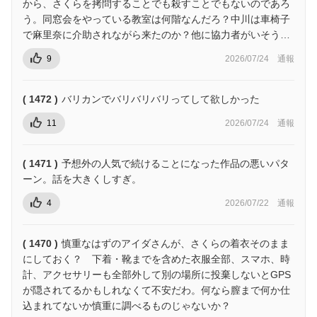
から、さくらを拷問することでも殺すことでもないのであろ
う。同窓会をやっている教室は何階なんだろ？中川は車椅子
で麻里奈に介助されながら来たのか？他に協力者がいそう…
9
2026/07/24
通報
( 1472 )
バリカンでバリバリバリってして欲しかった
11
2026/07/24
通報
( 1471 )
予想外の人気で続けることになった作品の悪いパタ
ーン。話を大きくしすぎ。
4
2026/07/22
通報
( 1470 )
慎重なはずのアイダさんが、さくらの着衣そのまま
にしておく？ 下着・靴までを含めた衣服全部、スマホ、時
計、アクセサリーも全部外して別の場所に投棄しないとGPS
が隠されてるかもしれなくて不安だわ。何なら膣まで何か仕
込まれてないか慎重に調べるものじゃないか？