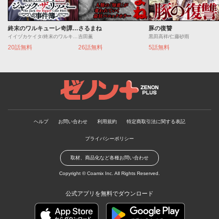
終末のワルキューレ奇譚 ジャック・ザ・リッパーの事件簿
さるまね
豚の復讐
イイヅカケイタ/終末のワルキューレ
吉田薫
黒田高祥/仁藤砂雨
20話無料
26話無料
5話無料
ゼノンプラス
ヘルプ
お問い合わせ
利用規約
特定商取引法に関する表記
プライバシーポリシー
取材、商品化など各種お問い合わせ
Copyright ©
Coamix Inc.
All Rights Reserved.
公式アプリを無料でダウンロード