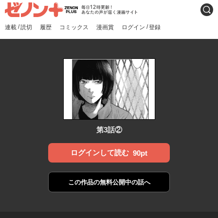
ゼノンプラス
毎日12時更新！あなたの声
検索
が届く漫画サイト
/
/
連載
読切
履歴
コミックス
漫画賞
ログイン
登録
第3話②
ログインして読む
90pt
この作品の
無料公開中の話へ