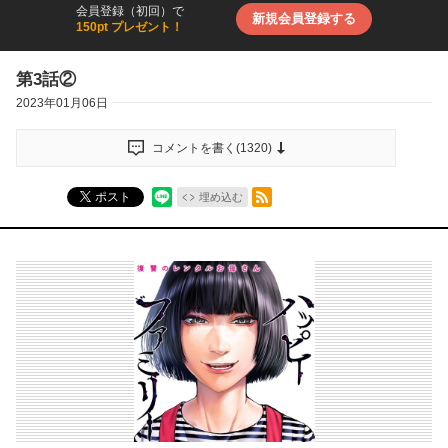
会員登録（初回）で
新規会員登録する
150pt プレゼント！
第3話②
2023年01月06日
コメントを書く(
1320
)
RSSフィード
ポスト
埋め込む