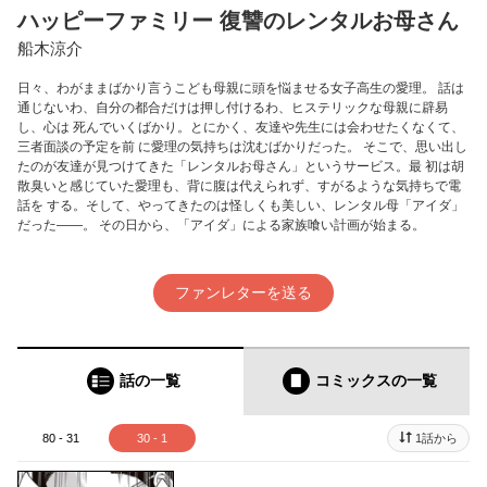
ハッピーファミリー 復讐のレンタルお母さん
船木涼介
日々、わがままばかり言うこども母親に頭を悩ませる女子高生の愛理。 話は
通じないわ、自分の都合だけは押し付けるわ、ヒステリックな母親に辟易
し、心は 死んでいくばかり。とにかく、友達や先生には会わせたくなくて、
三者面談の予定を前 に愛理の気持ちは沈むばかりだった。 そこで、思い出し
たのが友達が見つけてきた「レンタルお母さん」というサービス。最 初は胡
散臭いと感じていた愛理も、背に腹は代えられず、すがるような気持ちで電
話を する。そして、やってきたのは怪しくも美しい、レンタル母「アイダ」
だった――。 その日から、「アイダ」による家族喰い計画が始まる。
ファンレターを送る
話の一覧
コミックス
の一覧
80 - 31
30 - 1
1話から