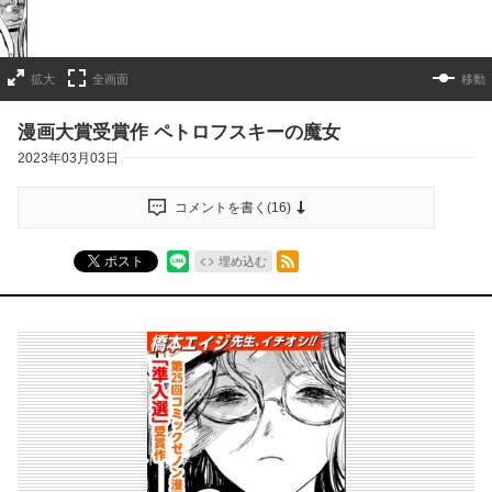
拡大
全画面
移動
漫画大賞受賞作 ペトロフスキーの魔女
2023年03月03日
コメントを書く(
16
)
RSSフィード
ポスト
埋め込む