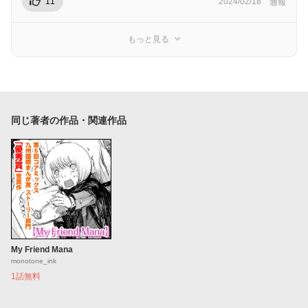
11
2024/02/18
通報
もっと見る
同じ著者の作品・関連作品
My Friend Mana
monotone_ink
1話無料