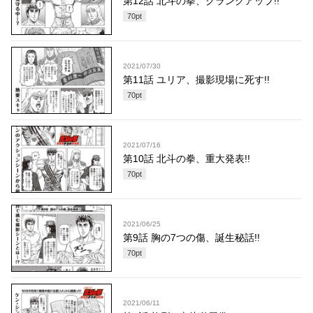
第12話 北斗の拳、クランクアップ!!
70
pt
2021/07/30
第11話 ユリア、撮影現場に死す!!
70
pt
2021/07/16
第10話 北斗の拳、重大発表!!
70
pt
2021/06/25
第9話 胸の7つの傷、誕生秘話!!
70
pt
2021/06/11