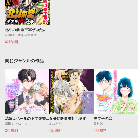
北斗の拳 拳王軍ザコたちの挽歌
武論尊・原哲夫/倉尾宏
6話無料
同じジャンルの作品
花嫁はベールの下で復讐を誓う
夜分に吸血失礼します。
モブ子の恋
原田まりる/住吉
あみだむく
田村茜
3話無料
6話無料
9話無料