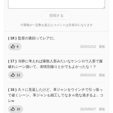
投稿する
※通報が一定数を超えたコメントは非表示になります
( 18 )
監督の素顔ってレアだ。
4
2025/12/12
通報
( 17 )
冷静に考えれば爆散人形みたいなケンシロウ人形で服
破れシーン描いて、表情別撮りとかでもよかったな！？
12
2025/10/10
通報
( 16 )
久々に見返したけど、革ジャンをウインチで引っ張っ
て破くシーン、革ジャンも細工してなきゃ危な過ぎるよ、コ
レw
10
2025/09/27
通報