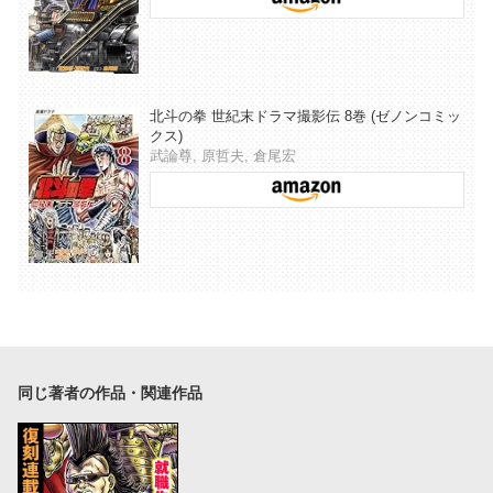
北斗の拳 世紀末ドラマ撮影伝 8巻 (ゼノンコミッ
クス)
武論尊, 原哲夫, 倉尾宏
同じ著者の作品・関連作品