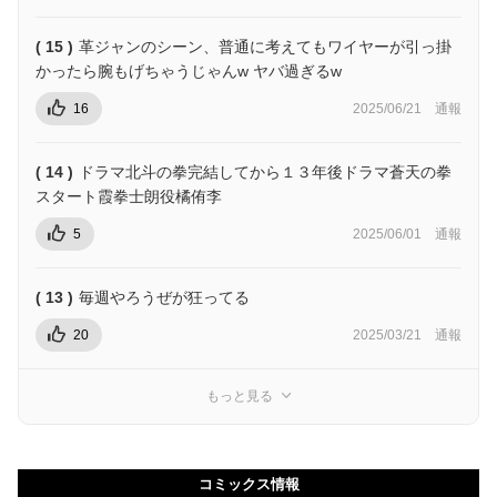
( 15 )
革ジャンのシーン、普通に考えてもワイヤーが引っ掛
かったら腕もげちゃうじゃんw ヤバ過ぎるw
16
2025/06/21
通報
( 14 )
ドラマ北斗の拳完結してから１３年後ドラマ蒼天の拳
スタート霞拳士朗役橘侑李
5
2025/06/01
通報
( 13 )
毎週やろうぜが狂ってる
20
2025/03/21
通報
もっと見る
コミックス情報