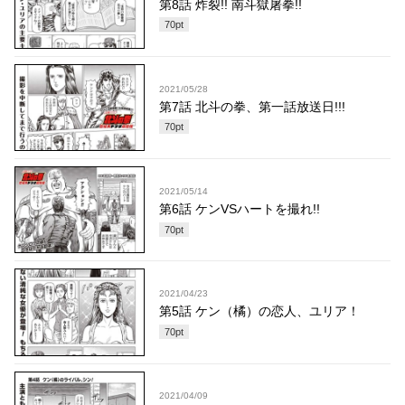
第8話 炸裂!! 南斗獄屠拳!!
70
pt
2021/05/28
第7話 北斗の拳、第一話放送日!!!
70
pt
2021/05/14
第6話 ケンVSハートを撮れ!!
70
pt
2021/04/23
第5話 ケン（橘）の恋人、ユリア！
70
pt
2021/04/09