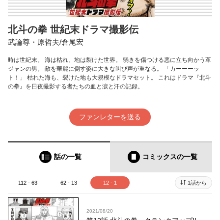
北斗の拳 世紀末ドラマ撮影伝
武論尊・原哲夫/倉尾宏
時は世紀末。 海は枯れ、地は裂けた世界。 弱きを傷つける悪に立ち向かう革
ジャンの男。 敵を華麗に倒す姿に大きな叫び声が重なる。 「カーーーッ
ト！」 枯れた海も、裂けた地も大規模なドラマセット。 これはドラマ『北斗
の拳』を日夜撮影する者たちの血と涙と汗の記録。
ファンレターを送る
話の一覧
コミックス
の一覧
112 - 63
62 - 13
12 - 1
1話から
2021/08/20