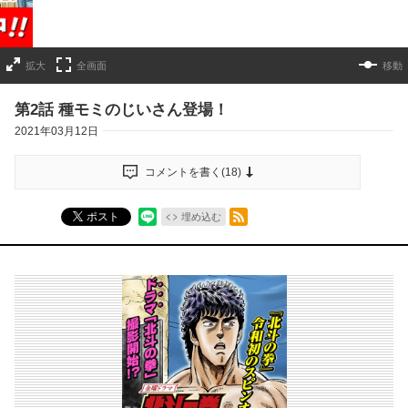
拡大
全画面
移動
第2話 種モミのじいさん登場！
2021年03月12日
コメントを書く(
18
)
RSSフィード
ポスト
埋め込む