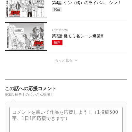
第4話 ケン（橘）のライバル、シン！
70
pt
2021/03/26
第3話 種モミ名シーン爆誕!!
無料
もっと見る
この話への応援コメント
第2話 種モミのじいさん登場！