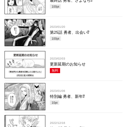
最終話 勇者、さよなら⁉
100
pt
2023/01/20
第25話 勇者、出会い⁉︎
100
pt
2023/02/03
更新延期のお知らせ
無料
2023/01/06
特別編 勇者、新年⁉︎
10
pt
2022/12/16