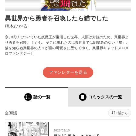
異世界から勇者を召喚したら猫でした
楠木ひかる
永い眠りについていた妖魔王が復活した世界。人類は対抗のため、異世界よ
り勇者を召喚。 しかし、そこに現れたのは異世界では馴染みのない「猫」。
猫を知らぬ異世界の人々が猫の可愛さに堕ちてゆく、異世界キャットメロメ
ロファンタジー!!
ファンレターを送る
話の一覧
コミックス
の一覧
全30話
1話から
2023/02/10