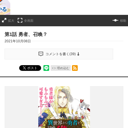
拡大
全画面
移動
第1話 勇者、召喚？
2021年10月08日
コメントを書く(
39
)
RSSフィード
ポスト
埋め込む