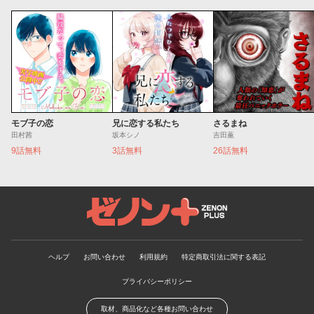
モブ子の恋
兄に恋する私たち
さるまね
田村茜
坂本シノ
吉田薫
9話無料
3話無料
26話無料
ゼノンプラス
ヘルプ
お問い合わせ
利用規約
特定商取引法に関する表記
プライバシーポリシー
取材、商品化など各種お問い合わせ