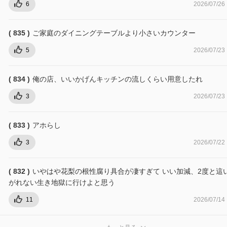
6
2026/07/26
( 835 )
ご家庭のダイニングテーブルより小さいカウンター
5
2026/07/23
( 834 )
俺の店、いいかげんキッチンの流しくらい用意したれ
3
2026/07/23
( 833 )
アホらし
3
2026/07/22
( 832 )
いやはや花梨の根性腐り具合が凄すぎて いい加減、2度と這
がれない生き地獄に行けよと思う
11
2026/07/14