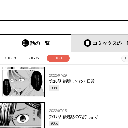
話の一覧
コミックス
の一
118 - 69
68 - 19
18 - 1
2022/07/29
第18話 崩壊してゆく日常
90
pt
2022/07/15
第17話 優越感の気持ちよさ
90
pt