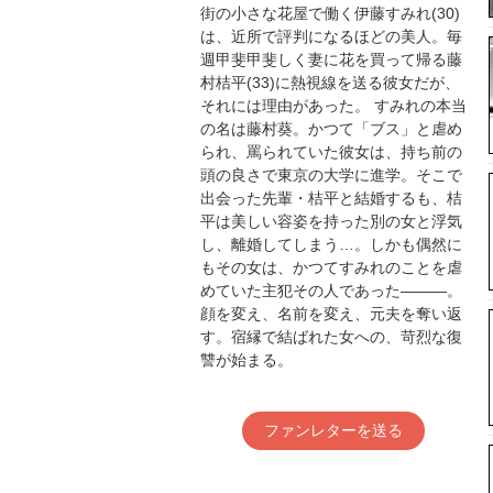
街の小さな花屋で働く伊藤すみれ(30)
は、近所で評判になるほどの美人。毎
週甲斐甲斐しく妻に花を買って帰る藤
村桔平(33)に熱視線を送る彼女だが、
それには理由があった。 すみれの本当
の名は藤村葵。かつて「ブス」と虐め
られ、罵られていた彼女は、持ち前の
頭の良さで東京の大学に進学。そこで
出会った先輩・桔平と結婚するも、桔
平は美しい容姿を持った別の女と浮気
し、離婚してしまう…。しかも偶然に
もその女は、かつてすみれのことを虐
めていた主犯その人であった―――。
顔を変え、名前を変え、元夫を奪い返
す。宿縁で結ばれた女への、苛烈な復
讐が始まる。
ファンレターを送る