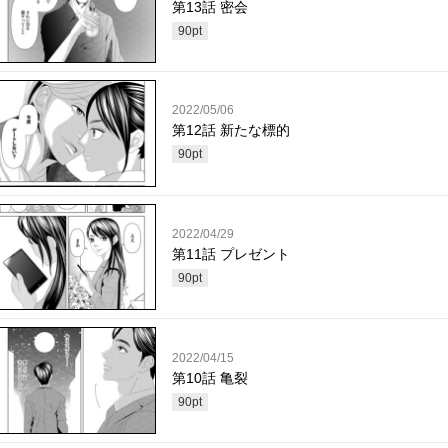
第13話 密会
90
pt
2022/05/06
第12話 新たな標的
90
pt
2022/04/29
第11話 プレゼント
90
pt
2022/04/15
第10話 亀裂
90
pt