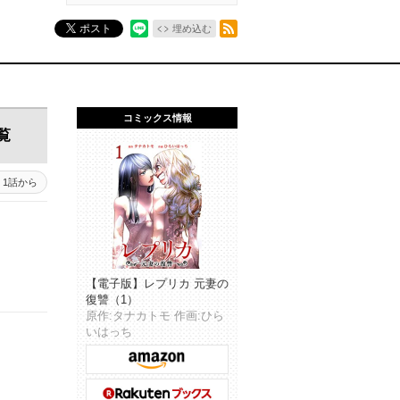
RSSフィード
ポスト
埋め込む
コミックス情報
覧
1話から
【電子版】レプリカ 元妻の
復讐（1）
原作:タナカトモ 作画:ひら
いはっち