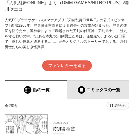
「刀剣乱舞ONLINE」より（DMM GAMES/NITRO PLUS）/蜷
川ヤエコ
人気PCブラウザゲーム/スマホアプリ「刀剣乱舞ONLINE」の公式スピンオ
フ!! 西暦2205年、歴史修正主義者による過去への攻撃が始まった。歴史の改
変を防ぐため、審神者によって励起された刀剣の付喪神「刀剣男士」。歴史
を守る戦いの中、“とある本丸”の刀剣男士たちは、任務先で、あるいは日常
で、妖しい怪異と遭遇する……。完全オリジナルストーリーでおくる、刀剣
男士たちの美しき怪異譚！
ファンレターを送る
話の一覧
コミックス
の一覧
全26話
1話から
2025/11/21
特別編 稲霊