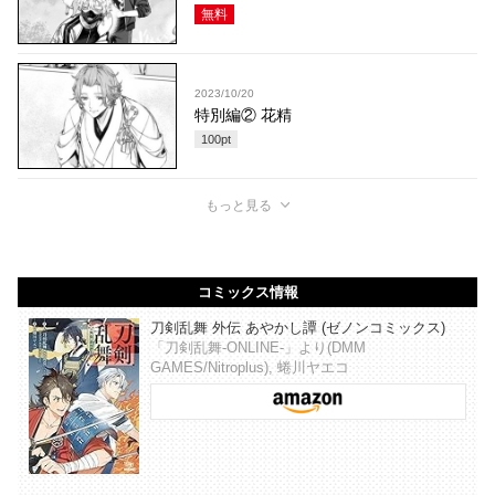
無料
2023/10/20
特別編② 花精
100
pt
もっと見る
コミックス情報
刀剣乱舞 外伝 あやかし譚 (ゼノンコミックス)
「刀剣乱舞-ONLINE-」より(DMM
GAMES/Nitroplus), 蜷川ヤエコ