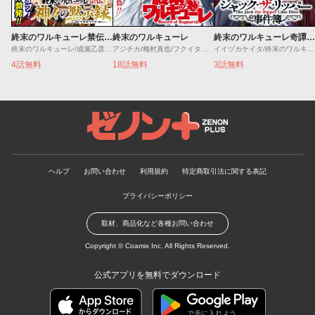
終末のワルキューレ禁伝 神々の黙示録
終末のワルキューレ
終末のワルキューレ奇譚 ジャック・ザ・リッパーの事件簿
終末のワルキューレ/成瀬乙彦/岡本一兵
アジチカ/梅村真也/フクイタクミ
イイヅカケイタ/終末のワルキューレ
4話無料
18話無料
3話無料
ゼノンプラス
ヘルプ
お問い合わせ
利用規約
特定商取引法に関する表記
プライバシーポリシー
取材、商品化など各種お問い合わせ
Copyright ©
Coamix Inc.
All Rights Reserved.
公式アプリを無料でダウンロード