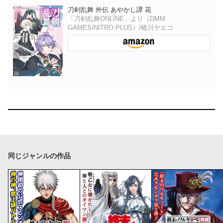
刀剣乱舞 外伝 あやかし譚 花
「刀剣乱舞ONLINE」より（DMM
GAMES/NITRO PLUS）/蜷川ヤエコ
同じジャンルの作品