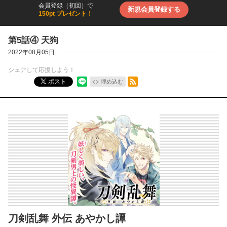
会員登録（初回）で
新規会員登録する
150pt プレゼント！
第5話④ 天狗
2022年08月05日
シェアして応援しよう！
RSSフィード
ポスト
埋め込む
刀剣乱舞 外伝 あやかし譚