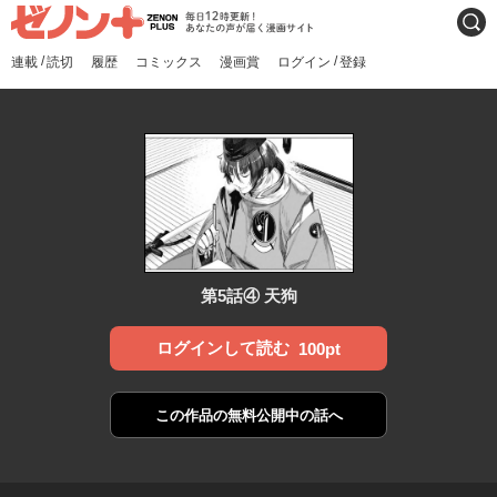
ゼノンプラス
毎日12時更新！あなたの声
検索
が届く漫画サイト
/
/
連載
読切
履歴
コミックス
漫画賞
ログイン
登録
第5話④ 天狗
ログインして読む
100pt
この作品の
無料公開中の話へ