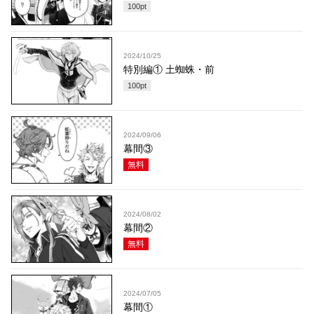
100
pt
2024/10/25
特別編① 土蜘蛛・前
100
pt
2024/09/06
幕間③
無料
2024/08/02
幕間②
無料
2024/07/05
幕間①