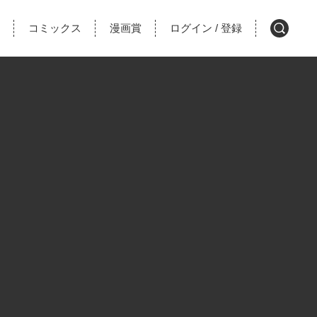
コミックス
漫画賞
ログイン
登録
/
検
索