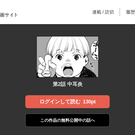
！あな
連載
読切
履歴
/
漫画サ
第2話 中耳炎
130pt
ログインして読む
この作品の
無料公開中の話へ