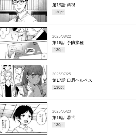
第19話 斜視
130
pt
2025/08/22
第18話 予防接種
130
pt
2025/07/25
第17話 口唇ヘルペス
130
pt
2025/05/23
第16話 滑舌
130
pt