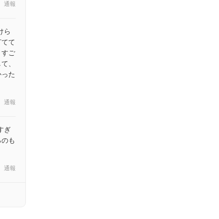
通報
けら
打てて
、すご
して、
かった
通報
すぎ
るのも
通報