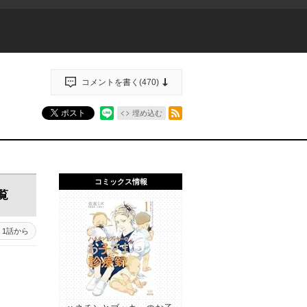
コメントを書く(
470
)
RSSフィード
ポスト
埋め込む
コミックス情報
覧
1話から