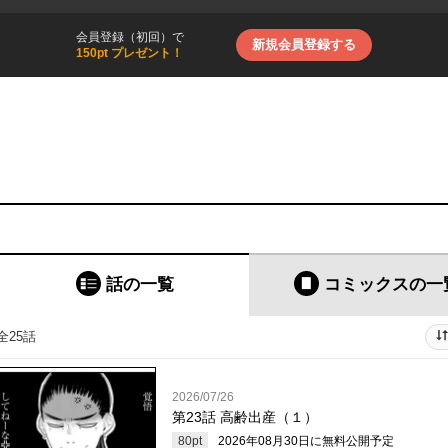
会員登録（初回）で
新規会員登録する
150pt プレゼント！
話の一覧
コミックス
の一
全25話
2026/07/26
第23話 高齢出産（１）
80
pt
2026年08月30日
に無料公開予定