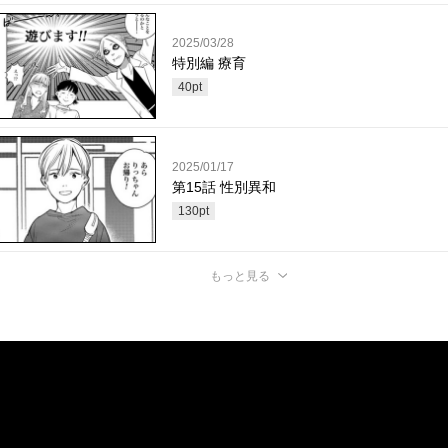
2025/03/28
特別編 療育
40
pt
2025/01/17
第15話 性別異和
130
pt
もっと見る